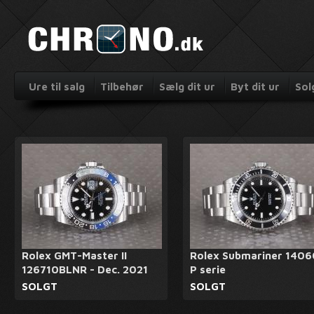
Ure til salg
Tilbehør
Sælg dit ur
Byt dit ur
Sol
Rolex GMT-Master II
Rolex Submariner 1406
126710BLNR - Dec. 2021
P serie
SOLGT
SOLGT