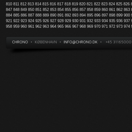
810
811
812
813
814
815
816
817
818
819
820
821
822
823
824
825
826
847
848
849
850
851
852
853
854
855
856
857
858
859
860
861
862
863
884
885
886
887
888
889
890
891
892
893
894
895
896
897
898
899
900
921
922
923
924
925
926
927
928
929
930
931
932
933
934
935
936
937
958
959
960
961
962
963
964
965
966
967
968
969
970
971
972
973
974
CHRONO
•
KØBENHAVN
•
INFO@CHRONO.DK
•
+45 31165000