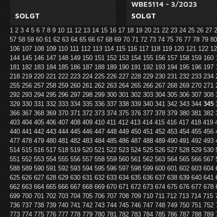
WBE5114 - 3/2023
SOLGT
SOLGT
1
2
3
4
5
6
7
8
9
10
11
12
13
14
15
16
17
18
19
20
21
22
23
24
25
26
27
57
58
59
60
61
62
63
64
65
66
67
68
69
70
71
72
73
74
75
76
77
78
79
8
106
107
108
109
110
111
112
113
114
115
116
117
118
119
120
121
122
1
144
145
146
147
148
149
150
151
152
153
154
155
156
157
158
159
160
181
182
183
184
185
186
187
188
189
190
191
192
193
194
195
196
197
218
219
220
221
222
223
224
225
226
227
228
229
230
231
232
233
234
255
256
257
258
259
260
261
262
263
264
265
266
267
268
269
270
271
292
293
294
295
296
297
298
299
300
301
302
303
304
305
306
307
308
329
330
331
332
333
334
335
336
337
338
339
340
341
342
343
344
345
366
367
368
369
370
371
372
373
374
375
376
377
378
379
380
381
382
403
404
405
406
407
408
409
410
411
412
413
414
415
416
417
418
419
440
441
442
443
444
445
446
447
448
449
450
451
452
453
454
455
456
477
478
479
480
481
482
483
484
485
486
487
488
489
490
491
492
493
514
515
516
517
518
519
520
521
522
523
524
525
526
527
528
529
530
551
552
553
554
555
556
557
558
559
560
561
562
563
564
565
566
567
588
589
590
591
592
593
594
595
596
597
598
599
600
601
602
603
604
625
626
627
628
629
630
631
632
633
634
635
636
637
638
639
640
641
662
663
664
665
666
667
668
669
670
671
672
673
674
675
676
677
678
699
700
701
702
703
704
705
706
707
708
709
710
711
712
713
714
715
736
737
738
739
740
741
742
743
744
745
746
747
748
749
750
751
752
773
774
775
776
777
778
779
780
781
782
783
784
785
786
787
788
789