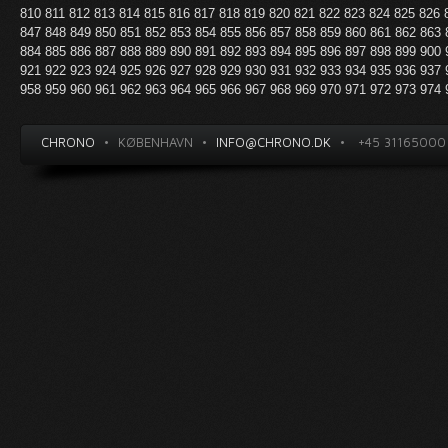
810
811
812
813
814
815
816
817
818
819
820
821
822
823
824
825
826
847
848
849
850
851
852
853
854
855
856
857
858
859
860
861
862
863
884
885
886
887
888
889
890
891
892
893
894
895
896
897
898
899
900
921
922
923
924
925
926
927
928
929
930
931
932
933
934
935
936
937
958
959
960
961
962
963
964
965
966
967
968
969
970
971
972
973
974
CHRONO
•
KØBENHAVN
•
INFO@CHRONO.DK
•
+45 31165000