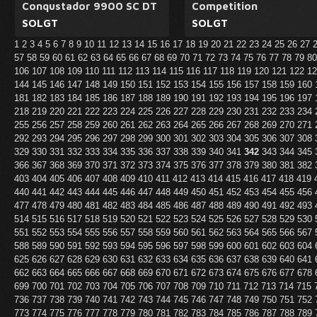
Conqustador 9900 SC DT
Competition
SOLGT
SOLGT
1
2
3
4
5
6
7
8
9
10
11
12
13
14
15
16
17
18
19
20
21
22
23
24
25
26
27
57
58
59
60
61
62
63
64
65
66
67
68
69
70
71
72
73
74
75
76
77
78
79
8
106
107
108
109
110
111
112
113
114
115
116
117
118
119
120
121
122
1
144
145
146
147
148
149
150
151
152
153
154
155
156
157
158
159
160
181
182
183
184
185
186
187
188
189
190
191
192
193
194
195
196
197
218
219
220
221
222
223
224
225
226
227
228
229
230
231
232
233
234
255
256
257
258
259
260
261
262
263
264
265
266
267
268
269
270
271
292
293
294
295
296
297
298
299
300
301
302
303
304
305
306
307
308
329
330
331
332
333
334
335
336
337
338
339
340
341
342
343
344
345
366
367
368
369
370
371
372
373
374
375
376
377
378
379
380
381
382
403
404
405
406
407
408
409
410
411
412
413
414
415
416
417
418
419
440
441
442
443
444
445
446
447
448
449
450
451
452
453
454
455
456
477
478
479
480
481
482
483
484
485
486
487
488
489
490
491
492
493
514
515
516
517
518
519
520
521
522
523
524
525
526
527
528
529
530
551
552
553
554
555
556
557
558
559
560
561
562
563
564
565
566
567
588
589
590
591
592
593
594
595
596
597
598
599
600
601
602
603
604
625
626
627
628
629
630
631
632
633
634
635
636
637
638
639
640
641
662
663
664
665
666
667
668
669
670
671
672
673
674
675
676
677
678
699
700
701
702
703
704
705
706
707
708
709
710
711
712
713
714
715
736
737
738
739
740
741
742
743
744
745
746
747
748
749
750
751
752
773
774
775
776
777
778
779
780
781
782
783
784
785
786
787
788
789