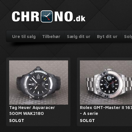
Ure til salg
Tilbehør
Sælg dit ur
Byt dit ur
Sol
Tag Heuer Aquaracer
Rolex GMT-Master II 16
500M WAK2180
- A serie
SOLGT
SOLGT