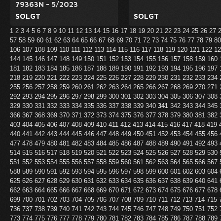
79363N - 5/2023
SOLGT
SOLGT
1
2
3
4
5
6
7
8
9
10
11
12
13
14
15
16
17
18
19
20
21
22
23
24
25
26
27
57
58
59
60
61
62
63
64
65
66
67
68
69
70
71
72
73
74
75
76
77
78
79
8
106
107
108
109
110
111
112
113
114
115
116
117
118
119
120
121
122
1
144
145
146
147
148
149
150
151
152
153
154
155
156
157
158
159
160
181
182
183
184
185
186
187
188
189
190
191
192
193
194
195
196
197
218
219
220
221
222
223
224
225
226
227
228
229
230
231
232
233
234
255
256
257
258
259
260
261
262
263
264
265
266
267
268
269
270
271
292
293
294
295
296
297
298
299
300
301
302
303
304
305
306
307
308
329
330
331
332
333
334
335
336
337
338
339
340
341
342
343
344
345
366
367
368
369
370
371
372
373
374
375
376
377
378
379
380
381
382
403
404
405
406
407
408
409
410
411
412
413
414
415
416
417
418
419
440
441
442
443
444
445
446
447
448
449
450
451
452
453
454
455
456
477
478
479
480
481
482
483
484
485
486
487
488
489
490
491
492
493
514
515
516
517
518
519
520
521
522
523
524
525
526
527
528
529
530
551
552
553
554
555
556
557
558
559
560
561
562
563
564
565
566
567
588
589
590
591
592
593
594
595
596
597
598
599
600
601
602
603
604
625
626
627
628
629
630
631
632
633
634
635
636
637
638
639
640
641
662
663
664
665
666
667
668
669
670
671
672
673
674
675
676
677
678
699
700
701
702
703
704
705
706
707
708
709
710
711
712
713
714
715
736
737
738
739
740
741
742
743
744
745
746
747
748
749
750
751
752
773
774
775
776
777
778
779
780
781
782
783
784
785
786
787
788
789