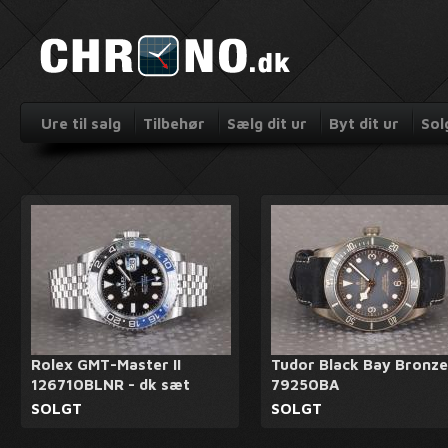
Ure til salg
Tilbehør
Sælg dit ur
Byt dit ur
Sol
Rolex GMT-Master II
Tudor Black Bay Bronze
126710BLNR - dk sæt
79250BA
SOLGT
SOLGT