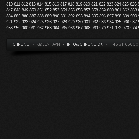
810
811
812
813
814
815
816
817
818
819
820
821
822
823
824
825
826
847
848
849
850
851
852
853
854
855
856
857
858
859
860
861
862
863
884
885
886
887
888
889
890
891
892
893
894
895
896
897
898
899
900
921
922
923
924
925
926
927
928
929
930
931
932
933
934
935
936
937
958
959
960
961
962
963
964
965
966
967
968
969
970
971
972
973
974
CHRONO
•
KØBENHAVN
•
INFO@CHRONO.DK
•
+45 31165000