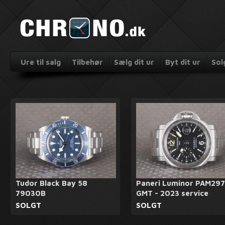
Ure til salg
Tilbehør
Sælg dit ur
Byt dit ur
Sol
Tudor Black Bay 58
Paneri Luminor PAM297
79030B
GMT - 2023 service
SOLGT
SOLGT