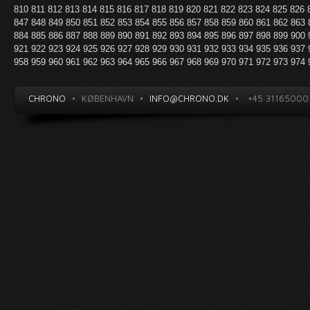
810
811
812
813
814
815
816
817
818
819
820
821
822
823
824
825
826
847
848
849
850
851
852
853
854
855
856
857
858
859
860
861
862
863
884
885
886
887
888
889
890
891
892
893
894
895
896
897
898
899
900
921
922
923
924
925
926
927
928
929
930
931
932
933
934
935
936
937
958
959
960
961
962
963
964
965
966
967
968
969
970
971
972
973
974
CHRONO
•
KØBENHAVN
•
INFO@CHRONO.DK
•
+45 31165000