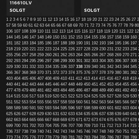
116610LV
SOLGT
SOLGT
1
2
3
4
5
6
7
8
9
10
11
12
13
14
15
16
17
18
19
20
21
22
23
24
25
26
27
57
58
59
60
61
62
63
64
65
66
67
68
69
70
71
72
73
74
75
76
77
78
79
8
106
107
108
109
110
111
112
113
114
115
116
117
118
119
120
121
122
1
144
145
146
147
148
149
150
151
152
153
154
155
156
157
158
159
160
181
182
183
184
185
186
187
188
189
190
191
192
193
194
195
196
197
218
219
220
221
222
223
224
225
226
227
228
229
230
231
232
233
234
255
256
257
258
259
260
261
262
263
264
265
266
267
268
269
270
271
292
293
294
295
296
297
298
299
300
301
302
303
304
305
306
307
308
329
330
331
332
333
334
335
336
337
338
339
340
341
342
343
344
345
366
367
368
369
370
371
372
373
374
375
376
377
378
379
380
381
382
403
404
405
406
407
408
409
410
411
412
413
414
415
416
417
418
419
440
441
442
443
444
445
446
447
448
449
450
451
452
453
454
455
456
477
478
479
480
481
482
483
484
485
486
487
488
489
490
491
492
493
514
515
516
517
518
519
520
521
522
523
524
525
526
527
528
529
530
551
552
553
554
555
556
557
558
559
560
561
562
563
564
565
566
567
588
589
590
591
592
593
594
595
596
597
598
599
600
601
602
603
604
625
626
627
628
629
630
631
632
633
634
635
636
637
638
639
640
641
662
663
664
665
666
667
668
669
670
671
672
673
674
675
676
677
678
699
700
701
702
703
704
705
706
707
708
709
710
711
712
713
714
715
736
737
738
739
740
741
742
743
744
745
746
747
748
749
750
751
752
773
774
775
776
777
778
779
780
781
782
783
784
785
786
787
788
789