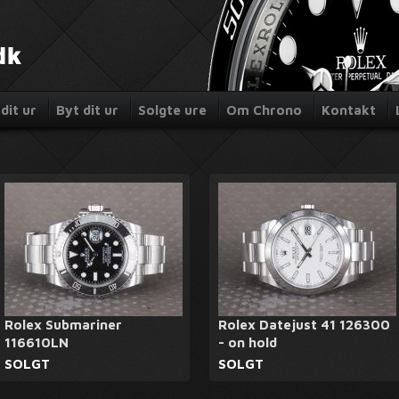
dit ur
Byt dit ur
Solgte ure
Om Chrono
Kontakt
Rolex Submariner
Rolex Datejust 41 126300
116610LN
- on hold
SOLGT
SOLGT