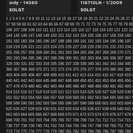
only - 14060
116710LN - 1/2009
SOLGT
SOLGT
1
2
3
4
5
6
7
8
9
10
11
12
13
14
15
16
17
18
19
20
21
22
23
24
25
26
27
57
58
59
60
61
62
63
64
65
66
67
68
69
70
71
72
73
74
75
76
77
78
79
8
106
107
108
109
110
111
112
113
114
115
116
117
118
119
120
121
122
1
144
145
146
147
148
149
150
151
152
153
154
155
156
157
158
159
160
181
182
183
184
185
186
187
188
189
190
191
192
193
194
195
196
197
218
219
220
221
222
223
224
225
226
227
228
229
230
231
232
233
234
255
256
257
258
259
260
261
262
263
264
265
266
267
268
269
270
271
292
293
294
295
296
297
298
299
300
301
302
303
304
305
306
307
308
329
330
331
332
333
334
335
336
337
338
339
340
341
342
343
344
345
366
367
368
369
370
371
372
373
374
375
376
377
378
379
380
381
382
403
404
405
406
407
408
409
410
411
412
413
414
415
416
417
418
419
440
441
442
443
444
445
446
447
448
449
450
451
452
453
454
455
456
477
478
479
480
481
482
483
484
485
486
487
488
489
490
491
492
493
514
515
516
517
518
519
520
521
522
523
524
525
526
527
528
529
530
551
552
553
554
555
556
557
558
559
560
561
562
563
564
565
566
567
588
589
590
591
592
593
594
595
596
597
598
599
600
601
602
603
604
625
626
627
628
629
630
631
632
633
634
635
636
637
638
639
640
641
662
663
664
665
666
667
668
669
670
671
672
673
674
675
676
677
678
699
700
701
702
703
704
705
706
707
708
709
710
711
712
713
714
715
736
737
738
739
740
741
742
743
744
745
746
747
748
749
750
751
752
773
774
775
776
777
778
779
780
781
782
783
784
785
786
787
788
789