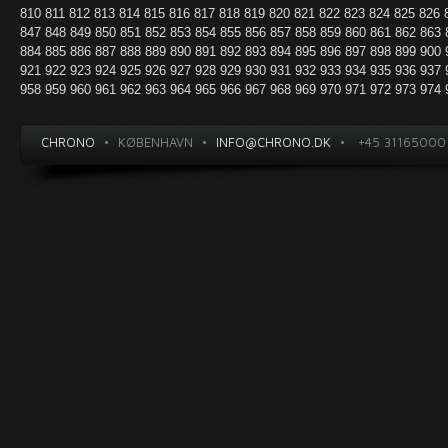
810
811
812
813
814
815
816
817
818
819
820
821
822
823
824
825
826
847
848
849
850
851
852
853
854
855
856
857
858
859
860
861
862
863
884
885
886
887
888
889
890
891
892
893
894
895
896
897
898
899
900
921
922
923
924
925
926
927
928
929
930
931
932
933
934
935
936
937
958
959
960
961
962
963
964
965
966
967
968
969
970
971
972
973
974
CHRONO
•
KØBENHAVN
•
INFO@CHRONO.DK
•
+45 31165000