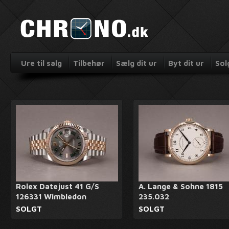
Ure til salg
Tilbehør
Sælg dit ur
Byt dit ur
Sol
Rolex Datejust 41 G/S
A. Lange & Sohne 1815
126331 Wimbledon
235.032
SOLGT
SOLGT