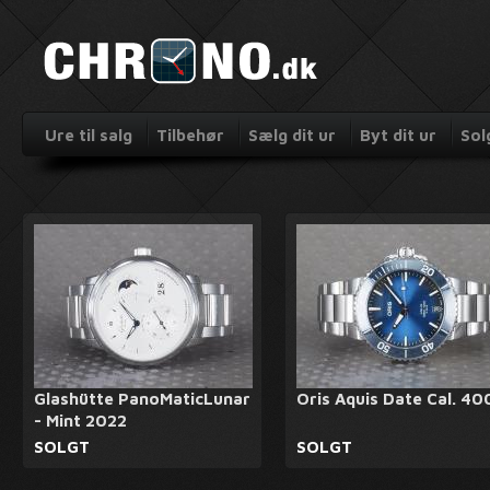
Ure til salg
Tilbehør
Sælg dit ur
Byt dit ur
Sol
Glashütte PanoMaticLunar
Oris Aquis Date Cal. 40
- Mint 2022
SOLGT
SOLGT