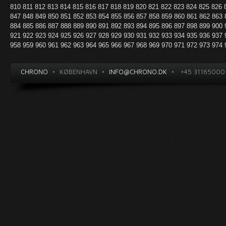
810
811
812
813
814
815
816
817
818
819
820
821
822
823
824
825
826
847
848
849
850
851
852
853
854
855
856
857
858
859
860
861
862
863
884
885
886
887
888
889
890
891
892
893
894
895
896
897
898
899
900
921
922
923
924
925
926
927
928
929
930
931
932
933
934
935
936
937
958
959
960
961
962
963
964
965
966
967
968
969
970
971
972
973
974
CHRONO
•
KØBENHAVN
•
INFO@CHRONO.DK
•
+45 31165000