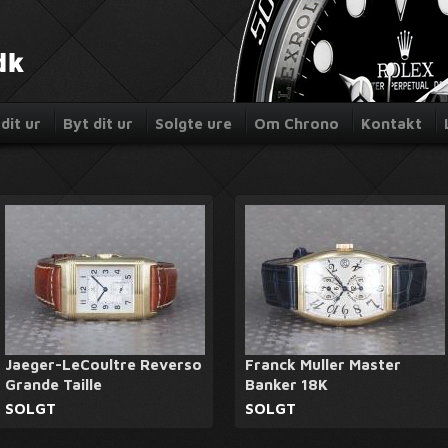
dit ur
Byt dit ur
Solgte ure
Om Chrono
Kontakt
Jaeger-LeCoultre Reverso
Franck Muller Master
Grande Taille
Banker 18K
SOLGT
SOLGT