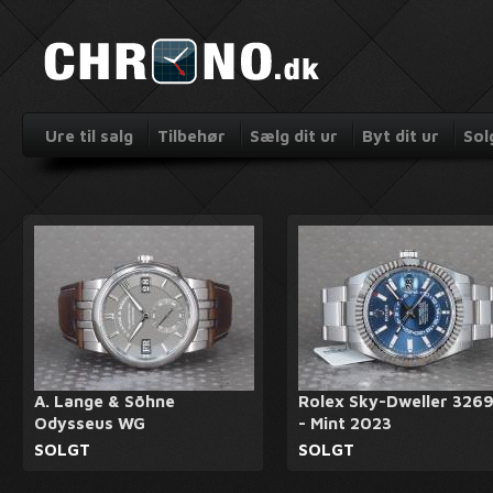
Ure til salg
Tilbehør
Sælg dit ur
Byt dit ur
Sol
A. Lange & Söhne
Rolex Sky-Dweller 326
Odysseus WG
- Mint 2023
SOLGT
SOLGT