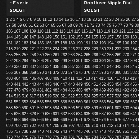
- F serie
Rootbeer Nipple Dial
SOLGT
SOLGT
1
2
3
4
5
6
7
8
9
10
11
12
13
14
15
16
17
18
19
20
21
22
23
24
25
26
27
57
58
59
60
61
62
63
64
65
66
67
68
69
70
71
72
73
74
75
76
77
78
79
8
106
107
108
109
110
111
112
113
114
115
116
117
118
119
120
121
122
1
144
145
146
147
148
149
150
151
152
153
154
155
156
157
158
159
160
181
182
183
184
185
186
187
188
189
190
191
192
193
194
195
196
197
218
219
220
221
222
223
224
225
226
227
228
229
230
231
232
233
234
255
256
257
258
259
260
261
262
263
264
265
266
267
268
269
270
271
292
293
294
295
296
297
298
299
300
301
302
303
304
305
306
307
308
329
330
331
332
333
334
335
336
337
338
339
340
341
342
343
344
345
366
367
368
369
370
371
372
373
374
375
376
377
378
379
380
381
382
403
404
405
406
407
408
409
410
411
412
413
414
415
416
417
418
419
440
441
442
443
444
445
446
447
448
449
450
451
452
453
454
455
456
477
478
479
480
481
482
483
484
485
486
487
488
489
490
491
492
493
514
515
516
517
518
519
520
521
522
523
524
525
526
527
528
529
530
551
552
553
554
555
556
557
558
559
560
561
562
563
564
565
566
567
588
589
590
591
592
593
594
595
596
597
598
599
600
601
602
603
604
625
626
627
628
629
630
631
632
633
634
635
636
637
638
639
640
641
662
663
664
665
666
667
668
669
670
671
672
673
674
675
676
677
678
699
700
701
702
703
704
705
706
707
708
709
710
711
712
713
714
715
736
737
738
739
740
741
742
743
744
745
746
747
748
749
750
751
752
773
774
775
776
777
778
779
780
781
782
783
784
785
786
787
788
789