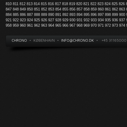
810
811
812
813
814
815
816
817
818
819
820
821
822
823
824
825
826
847
848
849
850
851
852
853
854
855
856
857
858
859
860
861
862
863
884
885
886
887
888
889
890
891
892
893
894
895
896
897
898
899
900
921
922
923
924
925
926
927
928
929
930
931
932
933
934
935
936
937
958
959
960
961
962
963
964
965
966
967
968
969
970
971
972
973
974
CHRONO
•
KØBENHAVN
•
INFO@CHRONO.DK
•
+45 31165000