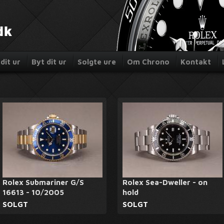
dit ur
Byt dit ur
Solgte ure
Om Chrono
Kontakt
Rolex Submariner G/S
Rolex Sea-Dweller - on
16613 - 10/2005
hold
SOLGT
SOLGT