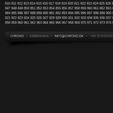
810
811
812
813
814
815
816
817
818
819
820
821
822
823
824
825
826
847
848
849
850
851
852
853
854
855
856
857
858
859
860
861
862
863
884
885
886
887
888
889
890
891
892
893
894
895
896
897
898
899
900
921
922
923
924
925
926
927
928
929
930
931
932
933
934
935
936
937
958
959
960
961
962
963
964
965
966
967
968
969
970
971
972
973
974
CHRONO
•
KØBENHAVN
•
INFO@CHRONO.DK
•
+45 31165000