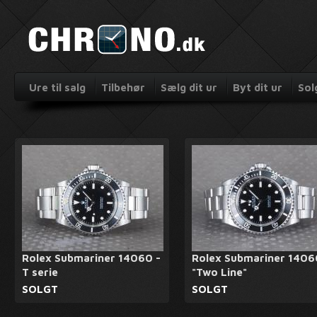
Ure til salg
Tilbehør
Sælg dit ur
Byt dit ur
Sol
Rolex Submariner 14060 -
Rolex Submariner 140
T serie
"Two Line"
SOLGT
SOLGT