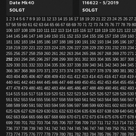
Date Mk40
116622 - 5/2019
SOLGT
SOLGT
1
2
3
4
5
6
7
8
9
10
11
12
13
14
15
16
17
18
19
20
21
22
23
24
25
26
27
57
58
59
60
61
62
63
64
65
66
67
68
69
70
71
72
73
74
75
76
77
78
79
8
106
107
108
109
110
111
112
113
114
115
116
117
118
119
120
121
122
1
144
145
146
147
148
149
150
151
152
153
154
155
156
157
158
159
160
181
182
183
184
185
186
187
188
189
190
191
192
193
194
195
196
197
218
219
220
221
222
223
224
225
226
227
228
229
230
231
232
233
234
255
256
257
258
259
260
261
262
263
264
265
266
267
268
269
270
271
292
293
294
295
296
297
298
299
300
301
302
303
304
305
306
307
308
329
330
331
332
333
334
335
336
337
338
339
340
341
342
343
344
345
366
367
368
369
370
371
372
373
374
375
376
377
378
379
380
381
382
403
404
405
406
407
408
409
410
411
412
413
414
415
416
417
418
419
440
441
442
443
444
445
446
447
448
449
450
451
452
453
454
455
456
477
478
479
480
481
482
483
484
485
486
487
488
489
490
491
492
493
514
515
516
517
518
519
520
521
522
523
524
525
526
527
528
529
530
551
552
553
554
555
556
557
558
559
560
561
562
563
564
565
566
567
588
589
590
591
592
593
594
595
596
597
598
599
600
601
602
603
604
625
626
627
628
629
630
631
632
633
634
635
636
637
638
639
640
641
662
663
664
665
666
667
668
669
670
671
672
673
674
675
676
677
678
699
700
701
702
703
704
705
706
707
708
709
710
711
712
713
714
715
736
737
738
739
740
741
742
743
744
745
746
747
748
749
750
751
752
773
774
775
776
777
778
779
780
781
782
783
784
785
786
787
788
789