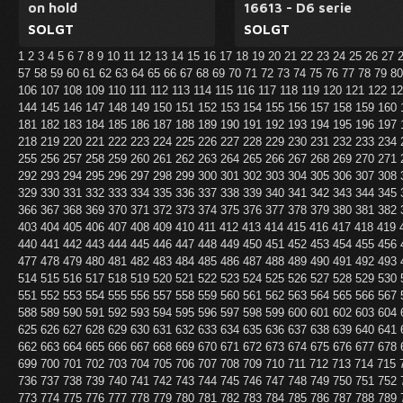
on hold
16613 - D6 serie
SOLGT
SOLGT
1
2
3
4
5
6
7
8
9
10
11
12
13
14
15
16
17
18
19
20
21
22
23
24
25
26
27
57
58
59
60
61
62
63
64
65
66
67
68
69
70
71
72
73
74
75
76
77
78
79
8
106
107
108
109
110
111
112
113
114
115
116
117
118
119
120
121
122
1
144
145
146
147
148
149
150
151
152
153
154
155
156
157
158
159
160
181
182
183
184
185
186
187
188
189
190
191
192
193
194
195
196
197
218
219
220
221
222
223
224
225
226
227
228
229
230
231
232
233
234
255
256
257
258
259
260
261
262
263
264
265
266
267
268
269
270
271
292
293
294
295
296
297
298
299
300
301
302
303
304
305
306
307
308
329
330
331
332
333
334
335
336
337
338
339
340
341
342
343
344
345
366
367
368
369
370
371
372
373
374
375
376
377
378
379
380
381
382
403
404
405
406
407
408
409
410
411
412
413
414
415
416
417
418
419
440
441
442
443
444
445
446
447
448
449
450
451
452
453
454
455
456
477
478
479
480
481
482
483
484
485
486
487
488
489
490
491
492
493
514
515
516
517
518
519
520
521
522
523
524
525
526
527
528
529
530
551
552
553
554
555
556
557
558
559
560
561
562
563
564
565
566
567
588
589
590
591
592
593
594
595
596
597
598
599
600
601
602
603
604
625
626
627
628
629
630
631
632
633
634
635
636
637
638
639
640
641
662
663
664
665
666
667
668
669
670
671
672
673
674
675
676
677
678
699
700
701
702
703
704
705
706
707
708
709
710
711
712
713
714
715
736
737
738
739
740
741
742
743
744
745
746
747
748
749
750
751
752
773
774
775
776
777
778
779
780
781
782
783
784
785
786
787
788
789