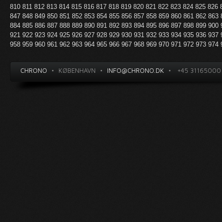
810
811
812
813
814
815
816
817
818
819
820
821
822
823
824
825
826
847
848
849
850
851
852
853
854
855
856
857
858
859
860
861
862
863
884
885
886
887
888
889
890
891
892
893
894
895
896
897
898
899
900
921
922
923
924
925
926
927
928
929
930
931
932
933
934
935
936
937
958
959
960
961
962
963
964
965
966
967
968
969
970
971
972
973
974
CHRONO
•
KØBENHAVN
•
INFO@CHRONO.DK
•
+45 31165000