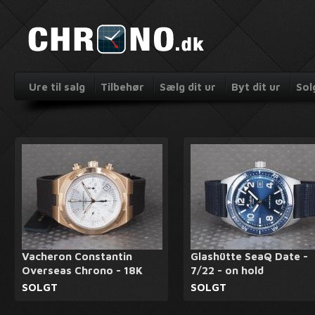
Ure til salg
Tilbehør
Sælg dit ur
Byt dit ur
Sol
Vacheron Constantin
Glashütte SeaQ Date -
Overseas Chrono - 18K
7/22 - on hold
SOLGT
SOLGT