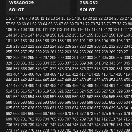
WSSA0029
238.032
SOLGT
SOLGT
1
2
3
4
5
6
7
8
9
10
11
12
13
14
15
16
17
18
19
20
21
22
23
24
25
26
27
57
58
59
60
61
62
63
64
65
66
67
68
69
70
71
72
73
74
75
76
77
78
79
8
106
107
108
109
110
111
112
113
114
115
116
117
118
119
120
121
122
1
144
145
146
147
148
149
150
151
152
153
154
155
156
157
158
159
160
181
182
183
184
185
186
187
188
189
190
191
192
193
194
195
196
197
218
219
220
221
222
223
224
225
226
227
228
229
230
231
232
233
234
255
256
257
258
259
260
261
262
263
264
265
266
267
268
269
270
271
292
293
294
295
296
297
298
299
300
301
302
303
304
305
306
307
308
329
330
331
332
333
334
335
336
337
338
339
340
341
342
343
344
345
366
367
368
369
370
371
372
373
374
375
376
377
378
379
380
381
382
403
404
405
406
407
408
409
410
411
412
413
414
415
416
417
418
419
440
441
442
443
444
445
446
447
448
449
450
451
452
453
454
455
456
477
478
479
480
481
482
483
484
485
486
487
488
489
490
491
492
493
514
515
516
517
518
519
520
521
522
523
524
525
526
527
528
529
530
551
552
553
554
555
556
557
558
559
560
561
562
563
564
565
566
567
588
589
590
591
592
593
594
595
596
597
598
599
600
601
602
603
604
625
626
627
628
629
630
631
632
633
634
635
636
637
638
639
640
641
662
663
664
665
666
667
668
669
670
671
672
673
674
675
676
677
678
699
700
701
702
703
704
705
706
707
708
709
710
711
712
713
714
715
736
737
738
739
740
741
742
743
744
745
746
747
748
749
750
751
752
773
774
775
776
777
778
779
780
781
782
783
784
785
786
787
788
789