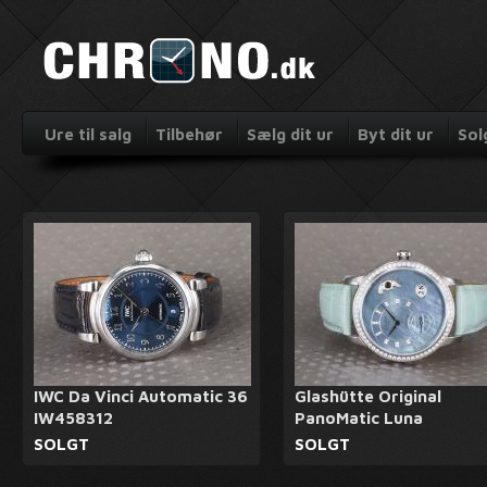
Ure til salg
Tilbehør
Sælg dit ur
Byt dit ur
Sol
IWC Da Vinci Automatic 36
Glashütte Original
IW458312
PanoMatic Luna
SOLGT
SOLGT