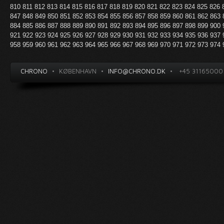
810
811
812
813
814
815
816
817
818
819
820
821
822
823
824
825
826
847
848
849
850
851
852
853
854
855
856
857
858
859
860
861
862
863
884
885
886
887
888
889
890
891
892
893
894
895
896
897
898
899
900
921
922
923
924
925
926
927
928
929
930
931
932
933
934
935
936
937
958
959
960
961
962
963
964
965
966
967
968
969
970
971
972
973
974
CHRONO
•
KØBENHAVN
•
INFO@CHRONO.DK
•
+45 31165000