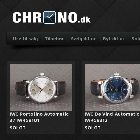
Ure til salg
Tilbehør
Sælg dit ur
Byt dit ur
Sol
IWC Portofino Automatic
IWC Da Vinci Automatic
37 IW458101
IW458312
SOLGT
SOLGT