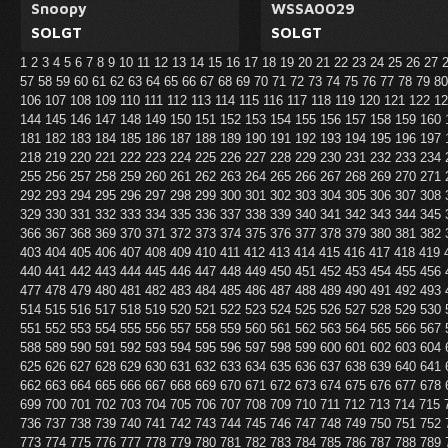
Snoopy
WSSA0029
SOLGT
SOLGT
1
2
3
4
5
6
7
8
9
10
11
12
13
14
15
16
17
18
19
20
21
22
23
24
25
26
27
57
58
59
60
61
62
63
64
65
66
67
68
69
70
71
72
73
74
75
76
77
78
79
8
106
107
108
109
110
111
112
113
114
115
116
117
118
119
120
121
122
1
144
145
146
147
148
149
150
151
152
153
154
155
156
157
158
159
160
181
182
183
184
185
186
187
188
189
190
191
192
193
194
195
196
197
218
219
220
221
222
223
224
225
226
227
228
229
230
231
232
233
234
255
256
257
258
259
260
261
262
263
264
265
266
267
268
269
270
271
292
293
294
295
296
297
298
299
300
301
302
303
304
305
306
307
308
329
330
331
332
333
334
335
336
337
338
339
340
341
342
343
344
345
366
367
368
369
370
371
372
373
374
375
376
377
378
379
380
381
382
403
404
405
406
407
408
409
410
411
412
413
414
415
416
417
418
419
440
441
442
443
444
445
446
447
448
449
450
451
452
453
454
455
456
477
478
479
480
481
482
483
484
485
486
487
488
489
490
491
492
493
514
515
516
517
518
519
520
521
522
523
524
525
526
527
528
529
530
551
552
553
554
555
556
557
558
559
560
561
562
563
564
565
566
567
588
589
590
591
592
593
594
595
596
597
598
599
600
601
602
603
604
625
626
627
628
629
630
631
632
633
634
635
636
637
638
639
640
641
662
663
664
665
666
667
668
669
670
671
672
673
674
675
676
677
678
699
700
701
702
703
704
705
706
707
708
709
710
711
712
713
714
715
736
737
738
739
740
741
742
743
744
745
746
747
748
749
750
751
752
773
774
775
776
777
778
779
780
781
782
783
784
785
786
787
788
789