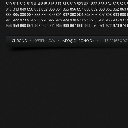
810
811
812
813
814
815
816
817
818
819
820
821
822
823
824
825
826
847
848
849
850
851
852
853
854
855
856
857
858
859
860
861
862
863
884
885
886
887
888
889
890
891
892
893
894
895
896
897
898
899
900
921
922
923
924
925
926
927
928
929
930
931
932
933
934
935
936
937
958
959
960
961
962
963
964
965
966
967
968
969
970
971
972
973
974
CHRONO
•
KØBENHAVN
•
INFO@CHRONO.DK
•
+45 31165000