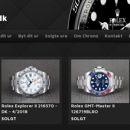
dit ur
Byt dit ur
Solgte ure
Om Chrono
Kontakt
Rolex Explorer II 216570 -
Rolex GMT-Master II
DK - 4/2018
126719BLRO
SOLGT
SOLGT