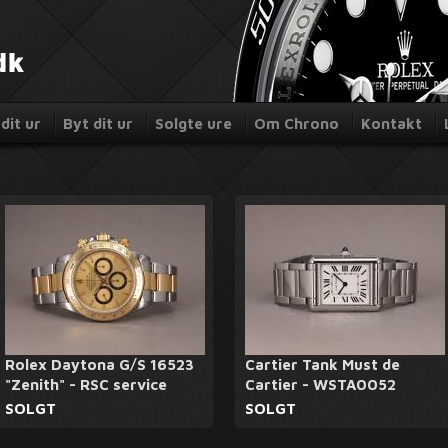
dit ur
Byt dit ur
Solgte ure
Om Chrono
Kontakt
Rolex Daytona G/S 16523
Cartier Tank Must de
"Zenith" - RSC service
Cartier - WSTA0052
SOLGT
SOLGT