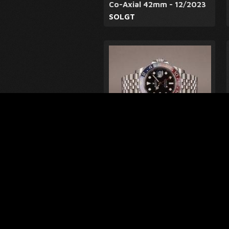
Co-Axial 42mm - 12/2023
SOLGT
Rolex GMT-Master II
126710BLRO - 26 service
SOLGT