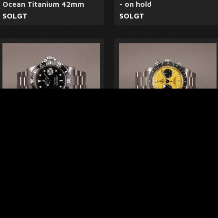
Ocean Titanium 42mm
- on hold
SOLGT
SOLGT
Rolex Submariner 16610 -
Tudor Black Bay Chrono
Z serie
39 79310 - Mint
SOLGT
SOLGT