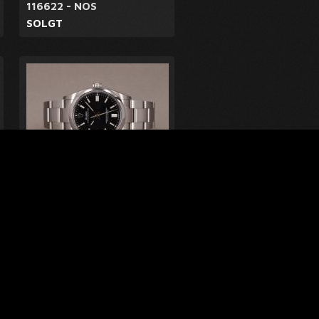
116622 - NOS
SOLGT
Rolex Oyster Perpetual 36
126000 - 7/2023
SOLGT