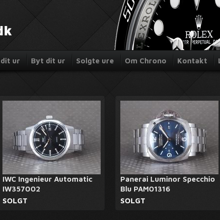
dit ur
Byt dit ur
Solgte ure
Om Chrono
Kontakt
IWC Ingenieur Automatic
Panerai Luminor Specchio
IW357002
Blu PAM01316
SOLGT
SOLGT