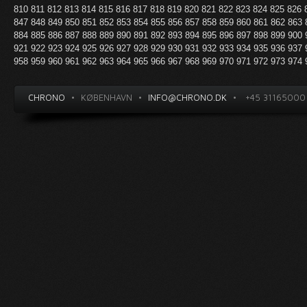
810
811
812
813
814
815
816
817
818
819
820
821
822
823
824
825
826
847
848
849
850
851
852
853
854
855
856
857
858
859
860
861
862
863
884
885
886
887
888
889
890
891
892
893
894
895
896
897
898
899
900
921
922
923
924
925
926
927
928
929
930
931
932
933
934
935
936
937
958
959
960
961
962
963
964
965
966
967
968
969
970
971
972
973
974
CHRONO
•
KØBENHAVN
•
INFO@CHRONO.DK
•
+45 31165000