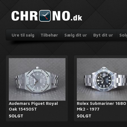
Ure til salg
Tilbehør
Sælg dit ur
Byt dit ur
Sol
Audemars Piguet Royal
Rolex Submariner 1680
Oak 15450ST
Mk2 - 1977
SOLGT
SOLGT