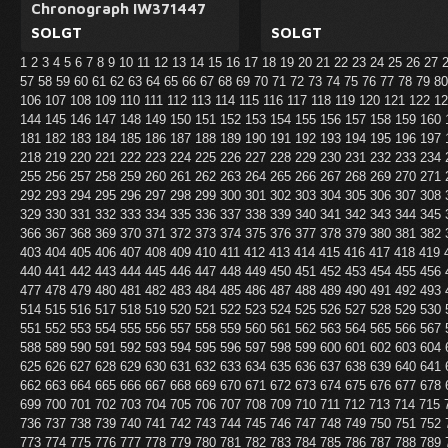
Chronograph IW371447
SOLGT
SOLGT
1
2
3
4
5
6
7
8
9
10
11
12
13
14
15
16
17
18
19
20
21
22
23
24
25
26
27
57
58
59
60
61
62
63
64
65
66
67
68
69
70
71
72
73
74
75
76
77
78
79
8
106
107
108
109
110
111
112
113
114
115
116
117
118
119
120
121
122
1
144
145
146
147
148
149
150
151
152
153
154
155
156
157
158
159
160
181
182
183
184
185
186
187
188
189
190
191
192
193
194
195
196
197
218
219
220
221
222
223
224
225
226
227
228
229
230
231
232
233
234
255
256
257
258
259
260
261
262
263
264
265
266
267
268
269
270
271
292
293
294
295
296
297
298
299
300
301
302
303
304
305
306
307
308
329
330
331
332
333
334
335
336
337
338
339
340
341
342
343
344
345
366
367
368
369
370
371
372
373
374
375
376
377
378
379
380
381
382
403
404
405
406
407
408
409
410
411
412
413
414
415
416
417
418
419
440
441
442
443
444
445
446
447
448
449
450
451
452
453
454
455
456
477
478
479
480
481
482
483
484
485
486
487
488
489
490
491
492
493
514
515
516
517
518
519
520
521
522
523
524
525
526
527
528
529
530
551
552
553
554
555
556
557
558
559
560
561
562
563
564
565
566
567
588
589
590
591
592
593
594
595
596
597
598
599
600
601
602
603
604
625
626
627
628
629
630
631
632
633
634
635
636
637
638
639
640
641
662
663
664
665
666
667
668
669
670
671
672
673
674
675
676
677
678
699
700
701
702
703
704
705
706
707
708
709
710
711
712
713
714
715
736
737
738
739
740
741
742
743
744
745
746
747
748
749
750
751
752
773
774
775
776
777
778
779
780
781
782
783
784
785
786
787
788
789