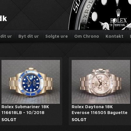
dit ur
Byt dit ur
Solgte ure
Om Chrono
Kontakt
Rolex Submariner 18K
Rolex Daytona 18K
116618LB - 10/2018
Everose 116505 Baguette
SOLGT
SOLGT