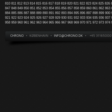
810
811
812
813
814
815
816
817
818
819
820
821
822
823
824
825
826
847
848
849
850
851
852
853
854
855
856
857
858
859
860
861
862
863
884
885
886
887
888
889
890
891
892
893
894
895
896
897
898
899
900
921
922
923
924
925
926
927
928
929
930
931
932
933
934
935
936
937
958
959
960
961
962
963
964
965
966
967
968
969
970
971
972
973
974
CHRONO
•
KØBENHAVN
•
INFO@CHRONO.DK
•
+45 31165000