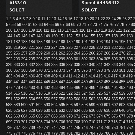
A13340
Speed A4436412
SOLGT
SOLGT
1
2
3
4
5
6
7
8
9
10
11
12
13
14
15
16
17
18
19
20
21
22
23
24
25
26
27
57
58
59
60
61
62
63
64
65
66
67
68
69
70
71
72
73
74
75
76
77
78
79
8
106
107
108
109
110
111
112
113
114
115
116
117
118
119
120
121
122
1
144
145
146
147
148
149
150
151
152
153
154
155
156
157
158
159
160
181
182
183
184
185
186
187
188
189
190
191
192
193
194
195
196
197
218
219
220
221
222
223
224
225
226
227
228
229
230
231
232
233
234
255
256
257
258
259
260
261
262
263
264
265
266
267
268
269
270
271
292
293
294
295
296
297
298
299
300
301
302
303
304
305
306
307
308
329
330
331
332
333
334
335
336
337
338
339
340
341
342
343
344
345
366
367
368
369
370
371
372
373
374
375
376
377
378
379
380
381
382
403
404
405
406
407
408
409
410
411
412
413
414
415
416
417
418
419
440
441
442
443
444
445
446
447
448
449
450
451
452
453
454
455
456
477
478
479
480
481
482
483
484
485
486
487
488
489
490
491
492
493
514
515
516
517
518
519
520
521
522
523
524
525
526
527
528
529
530
551
552
553
554
555
556
557
558
559
560
561
562
563
564
565
566
567
588
589
590
591
592
593
594
595
596
597
598
599
600
601
602
603
604
625
626
627
628
629
630
631
632
633
634
635
636
637
638
639
640
641
662
663
664
665
666
667
668
669
670
671
672
673
674
675
676
677
678
699
700
701
702
703
704
705
706
707
708
709
710
711
712
713
714
715
736
737
738
739
740
741
742
743
744
745
746
747
748
749
750
751
752
773
774
775
776
777
778
779
780
781
782
783
784
785
786
787
788
789