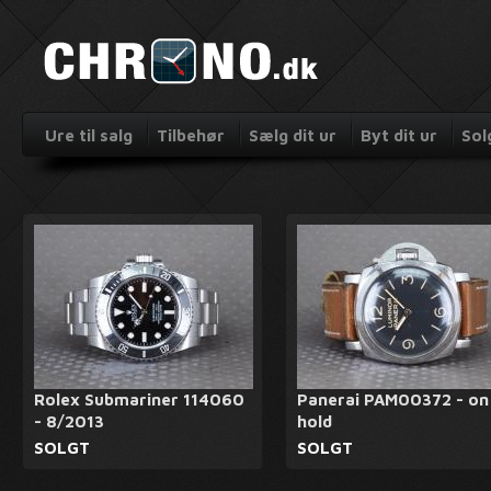
Ure til salg
Tilbehør
Sælg dit ur
Byt dit ur
Sol
Rolex Submariner 114060
Panerai PAM00372 - on
- 8/2013
hold
SOLGT
SOLGT