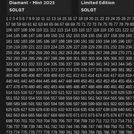
Diamant - Mint 2023
Limited Edition
SOLGT
SOLGT
1
2
3
4
5
6
7
8
9
10
11
12
13
14
15
16
17
18
19
20
21
22
23
24
25
26
27
57
58
59
60
61
62
63
64
65
66
67
68
69
70
71
72
73
74
75
76
77
78
79
8
106
107
108
109
110
111
112
113
114
115
116
117
118
119
120
121
122
1
144
145
146
147
148
149
150
151
152
153
154
155
156
157
158
159
160
181
182
183
184
185
186
187
188
189
190
191
192
193
194
195
196
197
218
219
220
221
222
223
224
225
226
227
228
229
230
231
232
233
234
255
256
257
258
259
260
261
262
263
264
265
266
267
268
269
270
271
292
293
294
295
296
297
298
299
300
301
302
303
304
305
306
307
308
329
330
331
332
333
334
335
336
337
338
339
340
341
342
343
344
345
366
367
368
369
370
371
372
373
374
375
376
377
378
379
380
381
382
403
404
405
406
407
408
409
410
411
412
413
414
415
416
417
418
419
440
441
442
443
444
445
446
447
448
449
450
451
452
453
454
455
456
477
478
479
480
481
482
483
484
485
486
487
488
489
490
491
492
493
514
515
516
517
518
519
520
521
522
523
524
525
526
527
528
529
530
551
552
553
554
555
556
557
558
559
560
561
562
563
564
565
566
567
588
589
590
591
592
593
594
595
596
597
598
599
600
601
602
603
604
625
626
627
628
629
630
631
632
633
634
635
636
637
638
639
640
641
662
663
664
665
666
667
668
669
670
671
672
673
674
675
676
677
678
699
700
701
702
703
704
705
706
707
708
709
710
711
712
713
714
715
736
737
738
739
740
741
742
743
744
745
746
747
748
749
750
751
752
773
774
775
776
777
778
779
780
781
782
783
784
785
786
787
788
789