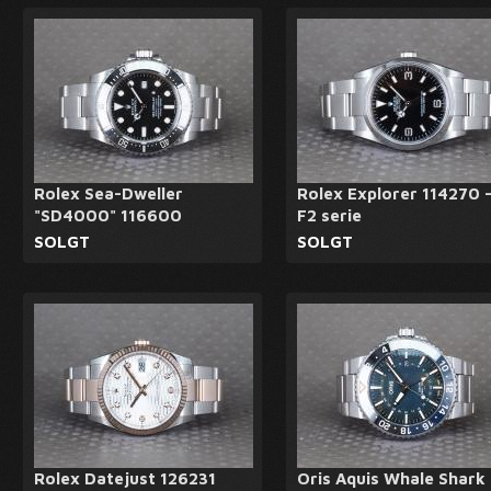
Rolex Sea-Dweller
Rolex Explorer 114270 
"SD4000" 116600
F2 serie
SOLGT
SOLGT
Rolex Datejust 126231
Oris Aquis Whale Shark