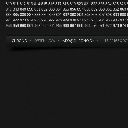
810
811
812
813
814
815
816
817
818
819
820
821
822
823
824
825
826
847
848
849
850
851
852
853
854
855
856
857
858
859
860
861
862
863
884
885
886
887
888
889
890
891
892
893
894
895
896
897
898
899
900
921
922
923
924
925
926
927
928
929
930
931
932
933
934
935
936
937
958
959
960
961
962
963
964
965
966
967
968
969
970
971
972
973
974
CHRONO
•
KØBENHAVN
•
INFO@CHRONO.DK
•
+45 31165000