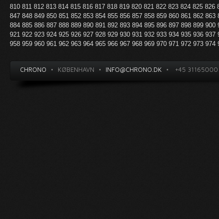
810
811
812
813
814
815
816
817
818
819
820
821
822
823
824
825
826
847
848
849
850
851
852
853
854
855
856
857
858
859
860
861
862
863
884
885
886
887
888
889
890
891
892
893
894
895
896
897
898
899
900
921
922
923
924
925
926
927
928
929
930
931
932
933
934
935
936
937
958
959
960
961
962
963
964
965
966
967
968
969
970
971
972
973
974
CHRONO
•
KØBENHAVN
•
INFO@CHRONO.DK
•
+45 31165000