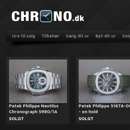
Ure til salg
Tilbehør
Sælg dit ur
Byt dit ur
Sol
Patek Philippe Nautilus
Patek Philippe 5167A-0
Chronograph 5980/1A
- on hold
SOLGT
SOLGT