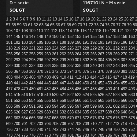
D - serie
116710LN - M serie
SOLGT
SOLGT
1
2
3
4
5
6
7
8
9
10
11
12
13
14
15
16
17
18
19
20
21
22
23
24
25
26
27
57
58
59
60
61
62
63
64
65
66
67
68
69
70
71
72
73
74
75
76
77
78
79
8
106
107
108
109
110
111
112
113
114
115
116
117
118
119
120
121
122
1
144
145
146
147
148
149
150
151
152
153
154
155
156
157
158
159
160
181
182
183
184
185
186
187
188
189
190
191
192
193
194
195
196
197
218
219
220
221
222
223
224
225
226
227
228
229
230
231
232
233
234
255
256
257
258
259
260
261
262
263
264
265
266
267
268
269
270
271
292
293
294
295
296
297
298
299
300
301
302
303
304
305
306
307
308
329
330
331
332
333
334
335
336
337
338
339
340
341
342
343
344
345
366
367
368
369
370
371
372
373
374
375
376
377
378
379
380
381
382
403
404
405
406
407
408
409
410
411
412
413
414
415
416
417
418
419
440
441
442
443
444
445
446
447
448
449
450
451
452
453
454
455
456
477
478
479
480
481
482
483
484
485
486
487
488
489
490
491
492
493
514
515
516
517
518
519
520
521
522
523
524
525
526
527
528
529
530
551
552
553
554
555
556
557
558
559
560
561
562
563
564
565
566
567
588
589
590
591
592
593
594
595
596
597
598
599
600
601
602
603
604
625
626
627
628
629
630
631
632
633
634
635
636
637
638
639
640
641
662
663
664
665
666
667
668
669
670
671
672
673
674
675
676
677
678
699
700
701
702
703
704
705
706
707
708
709
710
711
712
713
714
715
736
737
738
739
740
741
742
743
744
745
746
747
748
749
750
751
752
773
774
775
776
777
778
779
780
781
782
783
784
785
786
787
788
789