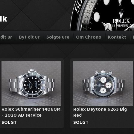
dit ur
Byt dit ur
Solgte ure
Om Chrono
Kontakt
Rolex Submariner 14060M
Rolex Daytona 6263 Big
- 2020 AD service
Red
SOLGT
SOLGT