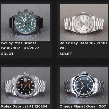
IWC Spitfire Bronze
Rolex Day-Date 18239 18K
IW387902 - 01/2022
WG
SOLGT
SOLGT
Rolex Datejust 41 126334
Omega Planet Ocean 007