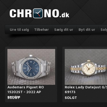
Ure til salg
Tilbehør
Sælg dit ur
Byt dit ur
Sol
Audemars Piguet RO
Rolex Lady Datejust G/
15202ST - 2022 AP
69173
service
SOLGT
SOLGT