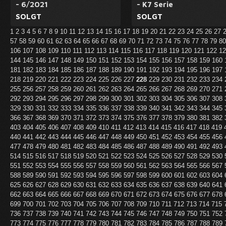
- 6/2021
- K7 Serie
SOLGT
SOLGT
1
2
3
4
5
6
7
8
9
10
11
12
13
14
15
16
17
18
19
20
21
22
23
24
25
26
27
57
58
59
60
61
62
63
64
65
66
67
68
69
70
71
72
73
74
75
76
77
78
79
8
106
107
108
109
110
111
112
113
114
115
116
117
118
119
120
121
122
1
144
145
146
147
148
149
150
151
152
153
154
155
156
157
158
159
160
181
182
183
184
185
186
187
188
189
190
191
192
193
194
195
196
197
218
219
220
221
222
223
224
225
226
227
228
229
230
231
232
233
234
255
256
257
258
259
260
261
262
263
264
265
266
267
268
269
270
271
292
293
294
295
296
297
298
299
300
301
302
303
304
305
306
307
308
329
330
331
332
333
334
335
336
337
338
339
340
341
342
343
344
345
366
367
368
369
370
371
372
373
374
375
376
377
378
379
380
381
382
403
404
405
406
407
408
409
410
411
412
413
414
415
416
417
418
419
440
441
442
443
444
445
446
447
448
449
450
451
452
453
454
455
456
477
478
479
480
481
482
483
484
485
486
487
488
489
490
491
492
493
514
515
516
517
518
519
520
521
522
523
524
525
526
527
528
529
530
551
552
553
554
555
556
557
558
559
560
561
562
563
564
565
566
567
588
589
590
591
592
593
594
595
596
597
598
599
600
601
602
603
604
625
626
627
628
629
630
631
632
633
634
635
636
637
638
639
640
641
662
663
664
665
666
667
668
669
670
671
672
673
674
675
676
677
678
699
700
701
702
703
704
705
706
707
708
709
710
711
712
713
714
715
736
737
738
739
740
741
742
743
744
745
746
747
748
749
750
751
752
773
774
775
776
777
778
779
780
781
782
783
784
785
786
787
788
789