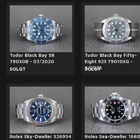
Tudor Black Bay 58
Tudor Black Bay Fifty-
79030B - 07/2020
Eight 925 79010SG -
6/2023
SOLGT
SOLGT
Rolex Sky-Dweller 326934
Rolex Sea-Dweller 166