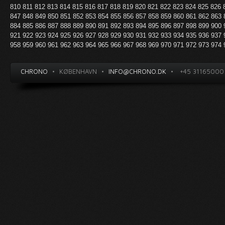
810
811
812
813
814
815
816
817
818
819
820
821
822
823
824
825
826
847
848
849
850
851
852
853
854
855
856
857
858
859
860
861
862
863
884
885
886
887
888
889
890
891
892
893
894
895
896
897
898
899
900
921
922
923
924
925
926
927
928
929
930
931
932
933
934
935
936
937
958
959
960
961
962
963
964
965
966
967
968
969
970
971
972
973
974
CHRONO
•
KØBENHAVN
•
INFO@CHRONO.DK
•
+45 31165000