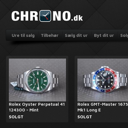
Ure til salg
Tilbehør
Sælg dit ur
Byt dit ur
Sol
Rolex Oyster Perpetual 41
Rolex GMT-Master 1675
124300 - Mint
Mk1 Long E
SOLGT
SOLGT