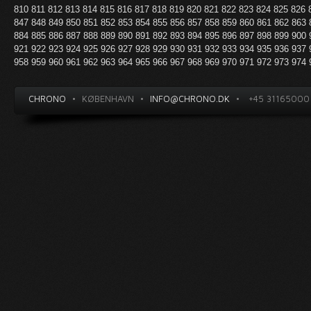
810
811
812
813
814
815
816
817
818
819
820
821
822
823
824
825
826
847
848
849
850
851
852
853
854
855
856
857
858
859
860
861
862
863
884
885
886
887
888
889
890
891
892
893
894
895
896
897
898
899
900
921
922
923
924
925
926
927
928
929
930
931
932
933
934
935
936
937
958
959
960
961
962
963
964
965
966
967
968
969
970
971
972
973
974
CHRONO
•
KØBENHAVN
•
INFO@CHRONO.DK
•
+45 31165000