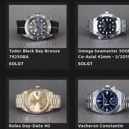
Tudor Black Bay Bronze
Omega Seamaster 300
79250BA
Co-Axial 42mm - 3/201
SOLGT
SOLGT
Rolex Day-Date 40
Vacheron Constantin