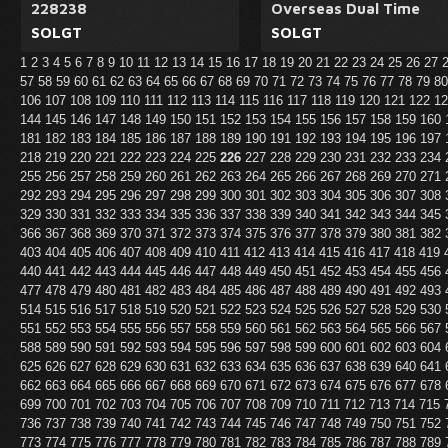
228238
Overseas Dual Time
SOLGT
SOLGT
1
2
3
4
5
6
7
8
9
10
11
12
13
14
15
16
17
18
19
20
21
22
23
24
25
26
27
57
58
59
60
61
62
63
64
65
66
67
68
69
70
71
72
73
74
75
76
77
78
79
8
106
107
108
109
110
111
112
113
114
115
116
117
118
119
120
121
122
1
144
145
146
147
148
149
150
151
152
153
154
155
156
157
158
159
160
181
182
183
184
185
186
187
188
189
190
191
192
193
194
195
196
197
218
219
220
221
222
223
224
225
226
227
228
229
230
231
232
233
234
255
256
257
258
259
260
261
262
263
264
265
266
267
268
269
270
271
292
293
294
295
296
297
298
299
300
301
302
303
304
305
306
307
308
329
330
331
332
333
334
335
336
337
338
339
340
341
342
343
344
345
366
367
368
369
370
371
372
373
374
375
376
377
378
379
380
381
382
403
404
405
406
407
408
409
410
411
412
413
414
415
416
417
418
419
440
441
442
443
444
445
446
447
448
449
450
451
452
453
454
455
456
477
478
479
480
481
482
483
484
485
486
487
488
489
490
491
492
493
514
515
516
517
518
519
520
521
522
523
524
525
526
527
528
529
530
551
552
553
554
555
556
557
558
559
560
561
562
563
564
565
566
567
588
589
590
591
592
593
594
595
596
597
598
599
600
601
602
603
604
625
626
627
628
629
630
631
632
633
634
635
636
637
638
639
640
641
662
663
664
665
666
667
668
669
670
671
672
673
674
675
676
677
678
699
700
701
702
703
704
705
706
707
708
709
710
711
712
713
714
715
736
737
738
739
740
741
742
743
744
745
746
747
748
749
750
751
752
773
774
775
776
777
778
779
780
781
782
783
784
785
786
787
788
789