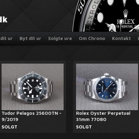
dit ur
Byt dit ur
Solgte ure
Om Chrono
Kontakt
Tudor Pelagos 25600TN -
Rolex Oyster Perpetual
9/2019
31mm 77080
SOLGT
SOLGT