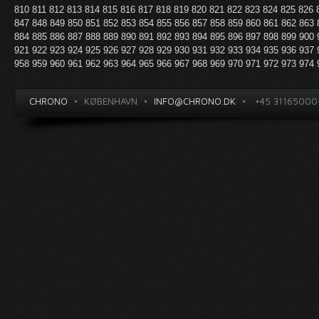
810
811
812
813
814
815
816
817
818
819
820
821
822
823
824
825
826
847
848
849
850
851
852
853
854
855
856
857
858
859
860
861
862
863
884
885
886
887
888
889
890
891
892
893
894
895
896
897
898
899
900
921
922
923
924
925
926
927
928
929
930
931
932
933
934
935
936
937
958
959
960
961
962
963
964
965
966
967
968
969
970
971
972
973
974
CHRONO
•
KØBENHAVN
•
INFO@CHRONO.DK
•
+45 31165000