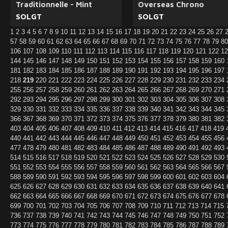
Traditionnelle - Mint
Overseas Chrono
SOLGT
SOLGT
1
2
3
4
5
6
7
8
9
10
11
12
13
14
15
16
17
18
19
20
21
22
23
24
25
26
27
57
58
59
60
61
62
63
64
65
66
67
68
69
70
71
72
73
74
75
76
77
78
79
8
106
107
108
109
110
111
112
113
114
115
116
117
118
119
120
121
122
1
144
145
146
147
148
149
150
151
152
153
154
155
156
157
158
159
160
181
182
183
184
185
186
187
188
189
190
191
192
193
194
195
196
197
218
219
220
221
222
223
224
225
226
227
228
229
230
231
232
233
234
255
256
257
258
259
260
261
262
263
264
265
266
267
268
269
270
271
292
293
294
295
296
297
298
299
300
301
302
303
304
305
306
307
308
329
330
331
332
333
334
335
336
337
338
339
340
341
342
343
344
345
366
367
368
369
370
371
372
373
374
375
376
377
378
379
380
381
382
403
404
405
406
407
408
409
410
411
412
413
414
415
416
417
418
419
440
441
442
443
444
445
446
447
448
449
450
451
452
453
454
455
456
477
478
479
480
481
482
483
484
485
486
487
488
489
490
491
492
493
514
515
516
517
518
519
520
521
522
523
524
525
526
527
528
529
530
551
552
553
554
555
556
557
558
559
560
561
562
563
564
565
566
567
588
589
590
591
592
593
594
595
596
597
598
599
600
601
602
603
604
625
626
627
628
629
630
631
632
633
634
635
636
637
638
639
640
641
662
663
664
665
666
667
668
669
670
671
672
673
674
675
676
677
678
699
700
701
702
703
704
705
706
707
708
709
710
711
712
713
714
715
736
737
738
739
740
741
742
743
744
745
746
747
748
749
750
751
752
773
774
775
776
777
778
779
780
781
782
783
784
785
786
787
788
789