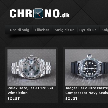
Ure til salg
Tilbehør
Sælg dit ur
Byt dit ur
Sol
Rolex Datejust 41 126334
Jaeger LeCoultre Maste
Wimbledon
Compressor Navy Seals
SOLGT
SOLGT