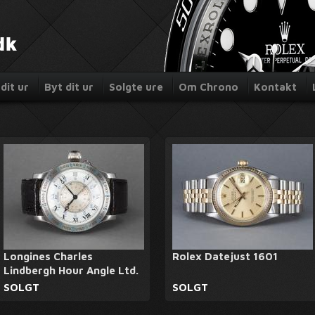
dit ur
Byt dit ur
Solgte ure
Om Chrono
Kontakt
Longines Charles
Rolex Datejust 1601
Lindbergh Hour Angle Ltd.
SOLGT
SOLGT