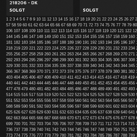
218206 - DK
SOLGT
SOLGT
1
2
3
4
5
6
7
8
9
10
11
12
13
14
15
16
17
18
19
20
21
22
23
24
25
26
27
57
58
59
60
61
62
63
64
65
66
67
68
69
70
71
72
73
74
75
76
77
78
79
8
106
107
108
109
110
111
112
113
114
115
116
117
118
119
120
121
122
1
144
145
146
147
148
149
150
151
152
153
154
155
156
157
158
159
160
181
182
183
184
185
186
187
188
189
190
191
192
193
194
195
196
197
218
219
220
221
222
223
224
225
226
227
228
229
230
231
232
233
234
255
256
257
258
259
260
261
262
263
264
265
266
267
268
269
270
271
292
293
294
295
296
297
298
299
300
301
302
303
304
305
306
307
308
329
330
331
332
333
334
335
336
337
338
339
340
341
342
343
344
345
366
367
368
369
370
371
372
373
374
375
376
377
378
379
380
381
382
403
404
405
406
407
408
409
410
411
412
413
414
415
416
417
418
419
440
441
442
443
444
445
446
447
448
449
450
451
452
453
454
455
456
477
478
479
480
481
482
483
484
485
486
487
488
489
490
491
492
493
514
515
516
517
518
519
520
521
522
523
524
525
526
527
528
529
530
551
552
553
554
555
556
557
558
559
560
561
562
563
564
565
566
567
588
589
590
591
592
593
594
595
596
597
598
599
600
601
602
603
604
625
626
627
628
629
630
631
632
633
634
635
636
637
638
639
640
641
662
663
664
665
666
667
668
669
670
671
672
673
674
675
676
677
678
699
700
701
702
703
704
705
706
707
708
709
710
711
712
713
714
715
736
737
738
739
740
741
742
743
744
745
746
747
748
749
750
751
752
773
774
775
776
777
778
779
780
781
782
783
784
785
786
787
788
789