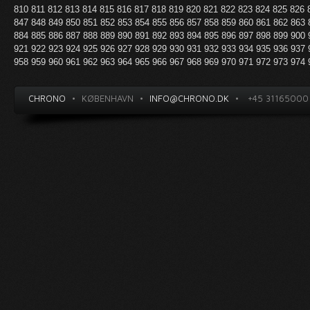
810
811
812
813
814
815
816
817
818
819
820
821
822
823
824
825
826
847
848
849
850
851
852
853
854
855
856
857
858
859
860
861
862
863
884
885
886
887
888
889
890
891
892
893
894
895
896
897
898
899
900
921
922
923
924
925
926
927
928
929
930
931
932
933
934
935
936
937
958
959
960
961
962
963
964
965
966
967
968
969
970
971
972
973
974
CHRONO
•
KØBENHAVN
•
INFO@CHRONO.DK
•
+45 31165000