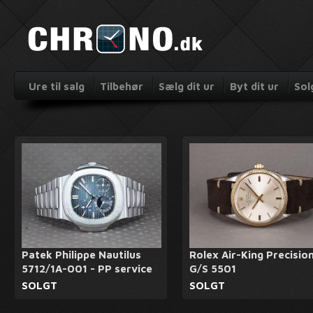
Ure til salg
Tilbehør
Sælg dit ur
Byt dit ur
Sol
Patek Philippe Nautilus
Rolex Air-King Precisio
5712/1A-001 - PP service
G/S 5501
SOLGT
SOLGT