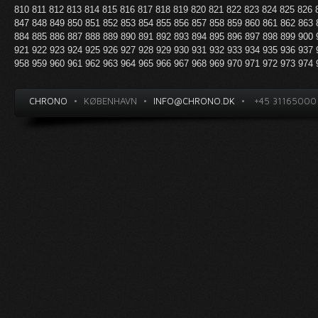
810
811
812
813
814
815
816
817
818
819
820
821
822
823
824
825
826
847
848
849
850
851
852
853
854
855
856
857
858
859
860
861
862
863
884
885
886
887
888
889
890
891
892
893
894
895
896
897
898
899
900
921
922
923
924
925
926
927
928
929
930
931
932
933
934
935
936
937
958
959
960
961
962
963
964
965
966
967
968
969
970
971
972
973
974
CHRONO
•
KØBENHAVN
•
INFO@CHRONO.DK
•
+45 31165000