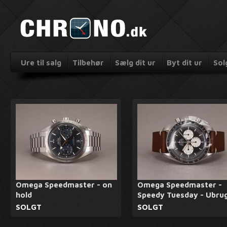
Ure til salg
Tilbehør
Sælg dit ur
Byt dit ur
Sol
Omega Speedmaster - on
Omega Speedmaster -
hold
Speedy Tuesday - Ubru
SOLGT
SOLGT