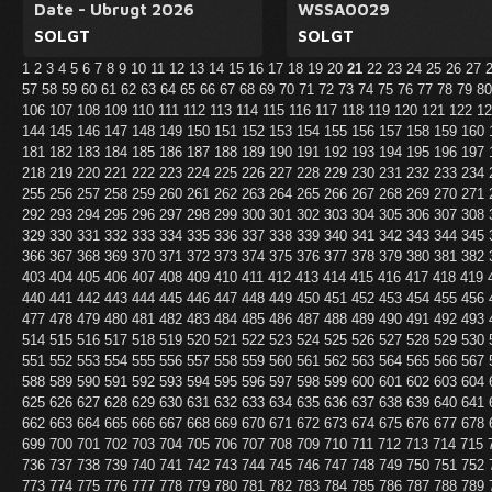
Date - Ubrugt 2026
WSSA0029
SOLGT
SOLGT
1
2
3
4
5
6
7
8
9
10
11
12
13
14
15
16
17
18
19
20
21
22
23
24
25
26
27
57
58
59
60
61
62
63
64
65
66
67
68
69
70
71
72
73
74
75
76
77
78
79
8
106
107
108
109
110
111
112
113
114
115
116
117
118
119
120
121
122
1
144
145
146
147
148
149
150
151
152
153
154
155
156
157
158
159
160
181
182
183
184
185
186
187
188
189
190
191
192
193
194
195
196
197
218
219
220
221
222
223
224
225
226
227
228
229
230
231
232
233
234
255
256
257
258
259
260
261
262
263
264
265
266
267
268
269
270
271
292
293
294
295
296
297
298
299
300
301
302
303
304
305
306
307
308
329
330
331
332
333
334
335
336
337
338
339
340
341
342
343
344
345
366
367
368
369
370
371
372
373
374
375
376
377
378
379
380
381
382
403
404
405
406
407
408
409
410
411
412
413
414
415
416
417
418
419
440
441
442
443
444
445
446
447
448
449
450
451
452
453
454
455
456
477
478
479
480
481
482
483
484
485
486
487
488
489
490
491
492
493
514
515
516
517
518
519
520
521
522
523
524
525
526
527
528
529
530
551
552
553
554
555
556
557
558
559
560
561
562
563
564
565
566
567
588
589
590
591
592
593
594
595
596
597
598
599
600
601
602
603
604
625
626
627
628
629
630
631
632
633
634
635
636
637
638
639
640
641
662
663
664
665
666
667
668
669
670
671
672
673
674
675
676
677
678
699
700
701
702
703
704
705
706
707
708
709
710
711
712
713
714
715
736
737
738
739
740
741
742
743
744
745
746
747
748
749
750
751
752
773
774
775
776
777
778
779
780
781
782
783
784
785
786
787
788
789