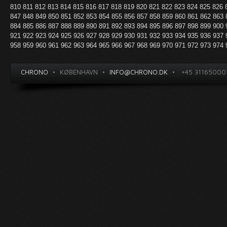
810
811
812
813
814
815
816
817
818
819
820
821
822
823
824
825
826
847
848
849
850
851
852
853
854
855
856
857
858
859
860
861
862
863
884
885
886
887
888
889
890
891
892
893
894
895
896
897
898
899
900
921
922
923
924
925
926
927
928
929
930
931
932
933
934
935
936
937
958
959
960
961
962
963
964
965
966
967
968
969
970
971
972
973
974
CHRONO
•
KØBENHAVN
•
INFO@CHRONO.DK
•
+45 31165000