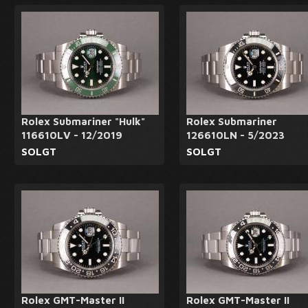
Rolex Submariner "Hulk"
Rolex Submariner
116610LV - 12/2019
126610LN - 5/2023
SOLGT
SOLGT
Rolex GMT-Master II
Rolex GMT-Master II