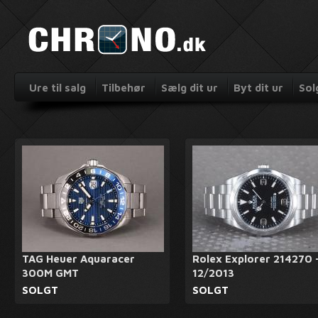
Ure til salg
Tilbehør
Sælg dit ur
Byt dit ur
Sol
TAG Heuer Aquaracer
Rolex Explorer 214270 
300M GMT
12/2013
SOLGT
SOLGT