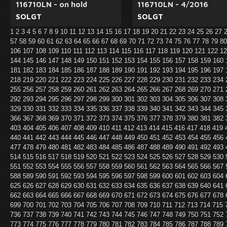
116710LN - on hold
116710LN - 4/2016
SOLGT
SOLGT
1
2
3
4
5
6
7
8
9
10
11
12
13
14
15
16
17
18
19
20
21
22
23
24
25
26
27
57
58
59
60
61
62
63
64
65
66
67
68
69
70
71
72
73
74
75
76
77
78
79
8
106
107
108
109
110
111
112
113
114
115
116
117
118
119
120
121
122
1
144
145
146
147
148
149
150
151
152
153
154
155
156
157
158
159
160
181
182
183
184
185
186
187
188
189
190
191
192
193
194
195
196
197
218
219
220
221
222
223
224
225
226
227
228
229
230
231
232
233
234
255
256
257
258
259
260
261
262
263
264
265
266
267
268
269
270
271
292
293
294
295
296
297
298
299
300
301
302
303
304
305
306
307
308
329
330
331
332
333
334
335
336
337
338
339
340
341
342
343
344
345
366
367
368
369
370
371
372
373
374
375
376
377
378
379
380
381
382
403
404
405
406
407
408
409
410
411
412
413
414
415
416
417
418
419
440
441
442
443
444
445
446
447
448
449
450
451
452
453
454
455
456
477
478
479
480
481
482
483
484
485
486
487
488
489
490
491
492
493
514
515
516
517
518
519
520
521
522
523
524
525
526
527
528
529
530
551
552
553
554
555
556
557
558
559
560
561
562
563
564
565
566
567
588
589
590
591
592
593
594
595
596
597
598
599
600
601
602
603
604
625
626
627
628
629
630
631
632
633
634
635
636
637
638
639
640
641
662
663
664
665
666
667
668
669
670
671
672
673
674
675
676
677
678
699
700
701
702
703
704
705
706
707
708
709
710
711
712
713
714
715
736
737
738
739
740
741
742
743
744
745
746
747
748
749
750
751
752
773
774
775
776
777
778
779
780
781
782
783
784
785
786
787
788
789