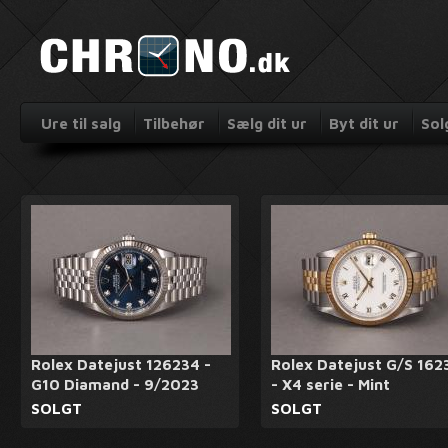
Ure til salg
Tilbehør
Sælg dit ur
Byt dit ur
Sol
Rolex Datejust 126234 -
Rolex Datejust G/S 162
G10 Diamand - 9/2023
- X4 serie - Mint
SOLGT
SOLGT