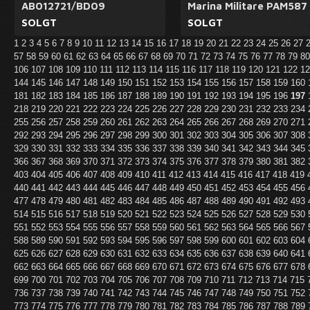
AB012721/BD09
Marina Militare PAM587
SOLGT
SOLGT
1
2
3
4
5
6
7
8
9
10
11
12
13
14
15
16
17
18
19
20
21
22
23
24
25
26
27
57
58
59
60
61
62
63
64
65
66
67
68
69
70
71
72
73
74
75
76
77
78
79
8
106
107
108
109
110
111
112
113
114
115
116
117
118
119
120
121
122
1
144
145
146
147
148
149
150
151
152
153
154
155
156
157
158
159
160
181
182
183
184
185
186
187
188
189
190
191
192
193
194
195
196
197
218
219
220
221
222
223
224
225
226
227
228
229
230
231
232
233
234
255
256
257
258
259
260
261
262
263
264
265
266
267
268
269
270
271
292
293
294
295
296
297
298
299
300
301
302
303
304
305
306
307
308
329
330
331
332
333
334
335
336
337
338
339
340
341
342
343
344
345
366
367
368
369
370
371
372
373
374
375
376
377
378
379
380
381
382
403
404
405
406
407
408
409
410
411
412
413
414
415
416
417
418
419
440
441
442
443
444
445
446
447
448
449
450
451
452
453
454
455
456
477
478
479
480
481
482
483
484
485
486
487
488
489
490
491
492
493
514
515
516
517
518
519
520
521
522
523
524
525
526
527
528
529
530
551
552
553
554
555
556
557
558
559
560
561
562
563
564
565
566
567
588
589
590
591
592
593
594
595
596
597
598
599
600
601
602
603
604
625
626
627
628
629
630
631
632
633
634
635
636
637
638
639
640
641
662
663
664
665
666
667
668
669
670
671
672
673
674
675
676
677
678
699
700
701
702
703
704
705
706
707
708
709
710
711
712
713
714
715
736
737
738
739
740
741
742
743
744
745
746
747
748
749
750
751
752
773
774
775
776
777
778
779
780
781
782
783
784
785
786
787
788
789