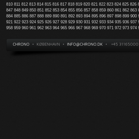
810
811
812
813
814
815
816
817
818
819
820
821
822
823
824
825
826
847
848
849
850
851
852
853
854
855
856
857
858
859
860
861
862
863
884
885
886
887
888
889
890
891
892
893
894
895
896
897
898
899
900
921
922
923
924
925
926
927
928
929
930
931
932
933
934
935
936
937
958
959
960
961
962
963
964
965
966
967
968
969
970
971
972
973
974
CHRONO
•
KØBENHAVN
•
INFO@CHRONO.DK
•
+45 31165000