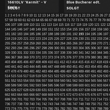
16610LV "Kermit" - V
Blue Bucherer edt.
Serie
SOLGT
SOLGT
1
2
3
4
5
6
7
8
9
10
11
12
13
14
15
16
17
18
19
20
21
22
23
24
25
26
27
57
58
59
60
61
62
63
64
65
66
67
68
69
70
71
72
73
74
75
76
77
78
79
8
106
107
108
109
110
111
112
113
114
115
116
117
118
119
120
121
122
1
144
145
146
147
148
149
150
151
152
153
154
155
156
157
158
159
160
181
182
183
184
185
186
187
188
189
190
191
192
193
194
195
196
197
218
219
220
221
222
223
224
225
226
227
228
229
230
231
232
233
234
255
256
257
258
259
260
261
262
263
264
265
266
267
268
269
270
271
292
293
294
295
296
297
298
299
300
301
302
303
304
305
306
307
308
329
330
331
332
333
334
335
336
337
338
339
340
341
342
343
344
345
366
367
368
369
370
371
372
373
374
375
376
377
378
379
380
381
382
403
404
405
406
407
408
409
410
411
412
413
414
415
416
417
418
419
440
441
442
443
444
445
446
447
448
449
450
451
452
453
454
455
456
477
478
479
480
481
482
483
484
485
486
487
488
489
490
491
492
493
514
515
516
517
518
519
520
521
522
523
524
525
526
527
528
529
530
551
552
553
554
555
556
557
558
559
560
561
562
563
564
565
566
567
588
589
590
591
592
593
594
595
596
597
598
599
600
601
602
603
604
625
626
627
628
629
630
631
632
633
634
635
636
637
638
639
640
641
662
663
664
665
666
667
668
669
670
671
672
673
674
675
676
677
678
699
700
701
702
703
704
705
706
707
708
709
710
711
712
713
714
715
736
737
738
739
740
741
742
743
744
745
746
747
748
749
750
751
752
773
774
775
776
777
778
779
780
781
782
783
784
785
786
787
788
789