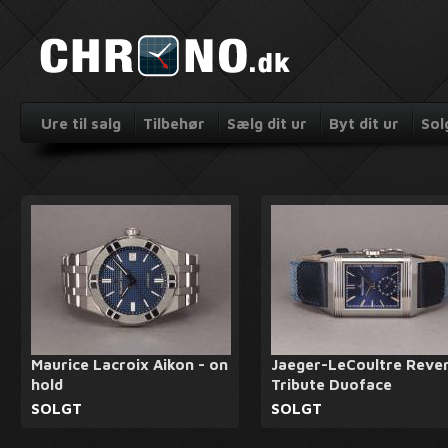
Ure til salg
Tilbehør
Sælg dit ur
Byt dit ur
Sol
Maurice Lacroix Aikon - on
Jaeger-LeCoultre Reve
hold
Tribute Duoface
SOLGT
SOLGT