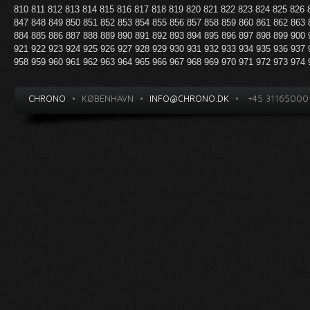
810
811
812
813
814
815
816
817
818
819
820
821
822
823
824
825
826
847
848
849
850
851
852
853
854
855
856
857
858
859
860
861
862
863
884
885
886
887
888
889
890
891
892
893
894
895
896
897
898
899
900
921
922
923
924
925
926
927
928
929
930
931
932
933
934
935
936
937
958
959
960
961
962
963
964
965
966
967
968
969
970
971
972
973
974
CHRONO
•
KØBENHAVN
•
INFO@CHRONO.DK
•
+45 31165000