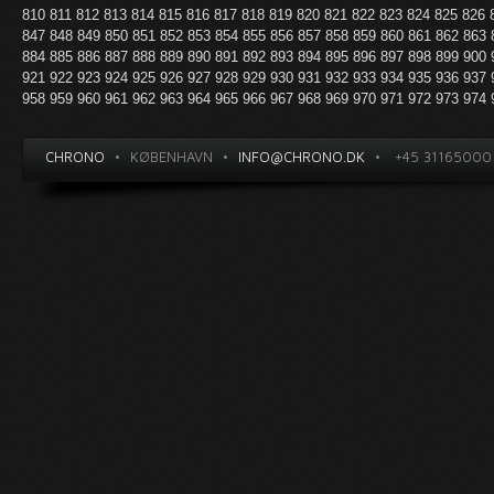
810
811
812
813
814
815
816
817
818
819
820
821
822
823
824
825
826
847
848
849
850
851
852
853
854
855
856
857
858
859
860
861
862
863
884
885
886
887
888
889
890
891
892
893
894
895
896
897
898
899
900
921
922
923
924
925
926
927
928
929
930
931
932
933
934
935
936
937
958
959
960
961
962
963
964
965
966
967
968
969
970
971
972
973
974
CHRONO
•
KØBENHAVN
•
INFO@CHRONO.DK
•
+45 31165000