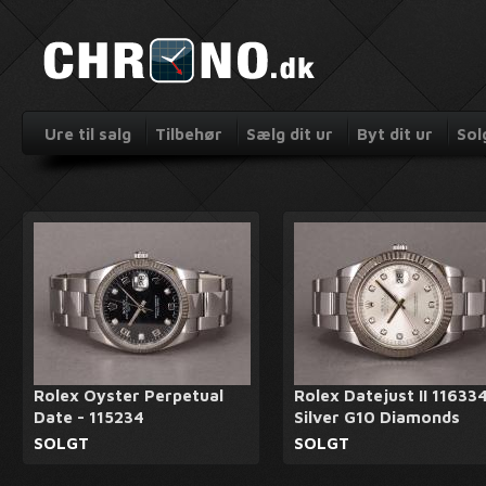
Ure til salg
Tilbehør
Sælg dit ur
Byt dit ur
Sol
Rolex Oyster Perpetual
Rolex Datejust II 116334
Date - 115234
Silver G10 Diamonds
SOLGT
SOLGT