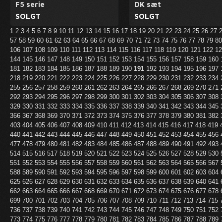
F5 serie
DK sæt
SOLGT
SOLGT
1
2
3
4
5
6
7
8
9
10
11
12
13
14
15
16
17
18
19
20
21
22
23
24
25
26
27
57
58
59
60
61
62
63
64
65
66
67
68
69
70
71
72
73
74
75
76
77
78
79
8
106
107
108
109
110
111
112
113
114
115
116
117
118
119
120
121
122
1
144
145
146
147
148
149
150
151
152
153
154
155
156
157
158
159
160
181
182
183
184
185
186
187
188
189
190
191
192
193
194
195
196
197
218
219
220
221
222
223
224
225
226
227
228
229
230
231
232
233
234
255
256
257
258
259
260
261
262
263
264
265
266
267
268
269
270
271
292
293
294
295
296
297
298
299
300
301
302
303
304
305
306
307
308
329
330
331
332
333
334
335
336
337
338
339
340
341
342
343
344
345
366
367
368
369
370
371
372
373
374
375
376
377
378
379
380
381
382
403
404
405
406
407
408
409
410
411
412
413
414
415
416
417
418
419
440
441
442
443
444
445
446
447
448
449
450
451
452
453
454
455
456
477
478
479
480
481
482
483
484
485
486
487
488
489
490
491
492
493
514
515
516
517
518
519
520
521
522
523
524
525
526
527
528
529
530
551
552
553
554
555
556
557
558
559
560
561
562
563
564
565
566
567
588
589
590
591
592
593
594
595
596
597
598
599
600
601
602
603
604
625
626
627
628
629
630
631
632
633
634
635
636
637
638
639
640
641
662
663
664
665
666
667
668
669
670
671
672
673
674
675
676
677
678
699
700
701
702
703
704
705
706
707
708
709
710
711
712
713
714
715
736
737
738
739
740
741
742
743
744
745
746
747
748
749
750
751
752
773
774
775
776
777
778
779
780
781
782
783
784
785
786
787
788
789