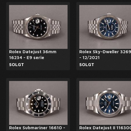
Rolex Datejust 36mm
Rolex Sky-Dweller 326
16234 - E9 serie
- 12/2021
SOLGT
SOLGT
Rolex Submariner 16610 -
Rolex Datejust II 11630