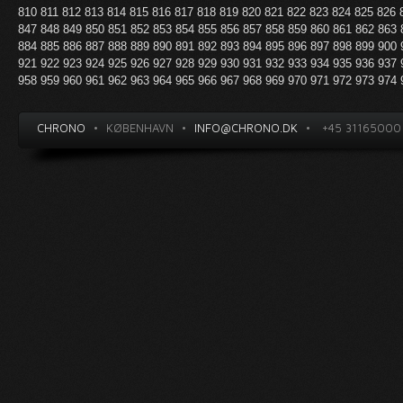
810
811
812
813
814
815
816
817
818
819
820
821
822
823
824
825
826
847
848
849
850
851
852
853
854
855
856
857
858
859
860
861
862
863
884
885
886
887
888
889
890
891
892
893
894
895
896
897
898
899
900
921
922
923
924
925
926
927
928
929
930
931
932
933
934
935
936
937
958
959
960
961
962
963
964
965
966
967
968
969
970
971
972
973
974
CHRONO
•
KØBENHAVN
•
INFO@CHRONO.DK
•
+45 31165000