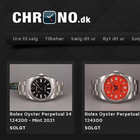
Ure til salg
Tilbehør
Sælg dit ur
Byt dit ur
Sol
Rolex Oyster Perpetual 34
Rolex Oyster Perpetual
124200 - Mint 2021
124300
SOLGT
SOLGT