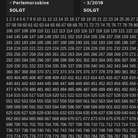
- Perlemorsskive
- 3/2018
SOLGT
SOLGT
1
2
3
4
5
6
7
8
9
10
11
12
13
14
15
16
17
18
19
20
21
22
23
24
25
26
27
57
58
59
60
61
62
63
64
65
66
67
68
69
70
71
72
73
74
75
76
77
78
79
8
106
107
108
109
110
111
112
113
114
115
116
117
118
119
120
121
122
1
144
145
146
147
148
149
150
151
152
153
154
155
156
157
158
159
160
181
182
183
184
185
186
187
188
189
190
191
192
193
194
195
196
197
218
219
220
221
222
223
224
225
226
227
228
229
230
231
232
233
234
255
256
257
258
259
260
261
262
263
264
265
266
267
268
269
270
271
292
293
294
295
296
297
298
299
300
301
302
303
304
305
306
307
308
329
330
331
332
333
334
335
336
337
338
339
340
341
342
343
344
345
366
367
368
369
370
371
372
373
374
375
376
377
378
379
380
381
382
403
404
405
406
407
408
409
410
411
412
413
414
415
416
417
418
419
440
441
442
443
444
445
446
447
448
449
450
451
452
453
454
455
456
477
478
479
480
481
482
483
484
485
486
487
488
489
490
491
492
493
514
515
516
517
518
519
520
521
522
523
524
525
526
527
528
529
530
551
552
553
554
555
556
557
558
559
560
561
562
563
564
565
566
567
588
589
590
591
592
593
594
595
596
597
598
599
600
601
602
603
604
625
626
627
628
629
630
631
632
633
634
635
636
637
638
639
640
641
662
663
664
665
666
667
668
669
670
671
672
673
674
675
676
677
678
699
700
701
702
703
704
705
706
707
708
709
710
711
712
713
714
715
736
737
738
739
740
741
742
743
744
745
746
747
748
749
750
751
752
773
774
775
776
777
778
779
780
781
782
783
784
785
786
787
788
789