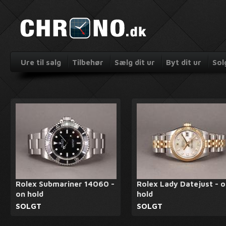
Ure til salg
Tilbehør
Sælg dit ur
Byt dit ur
Sol
Rolex Submariner 14060 -
Rolex Lady Datejust - 
on hold
hold
SOLGT
SOLGT