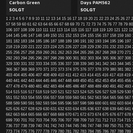
Carbon Green
Days PAM562
SOLGT
SOLGT
1
2
3
4
5
6
7
8
9
10
11
12
13
14
15
16
17
18
19
20
21
22
23
24
25
26
27
57
58
59
60
61
62
63
64
65
66
67
68
69
70
71
72
73
74
75
76
77
78
79
8
106
107
108
109
110
111
112
113
114
115
116
117
118
119
120
121
122
1
144
145
146
147
148
149
150
151
152
153
154
155
156
157
158
159
160
181
182
183
184
185
186
187
188
189
190
191
192
193
194
195
196
197
218
219
220
221
222
223
224
225
226
227
228
229
230
231
232
233
234
255
256
257
258
259
260
261
262
263
264
265
266
267
268
269
270
271
292
293
294
295
296
297
298
299
300
301
302
303
304
305
306
307
308
329
330
331
332
333
334
335
336
337
338
339
340
341
342
343
344
345
366
367
368
369
370
371
372
373
374
375
376
377
378
379
380
381
382
403
404
405
406
407
408
409
410
411
412
413
414
415
416
417
418
419
440
441
442
443
444
445
446
447
448
449
450
451
452
453
454
455
456
477
478
479
480
481
482
483
484
485
486
487
488
489
490
491
492
493
514
515
516
517
518
519
520
521
522
523
524
525
526
527
528
529
530
551
552
553
554
555
556
557
558
559
560
561
562
563
564
565
566
567
588
589
590
591
592
593
594
595
596
597
598
599
600
601
602
603
604
625
626
627
628
629
630
631
632
633
634
635
636
637
638
639
640
641
662
663
664
665
666
667
668
669
670
671
672
673
674
675
676
677
678
699
700
701
702
703
704
705
706
707
708
709
710
711
712
713
714
715
736
737
738
739
740
741
742
743
744
745
746
747
748
749
750
751
752
773
774
775
776
777
778
779
780
781
782
783
784
785
786
787
788
789