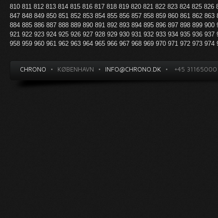
810
811
812
813
814
815
816
817
818
819
820
821
822
823
824
825
826
847
848
849
850
851
852
853
854
855
856
857
858
859
860
861
862
863
884
885
886
887
888
889
890
891
892
893
894
895
896
897
898
899
900
921
922
923
924
925
926
927
928
929
930
931
932
933
934
935
936
937
958
959
960
961
962
963
964
965
966
967
968
969
970
971
972
973
974
CHRONO
•
KØBENHAVN
•
INFO@CHRONO.DK
•
+45 31165000