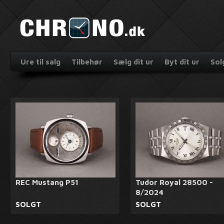
Ure til salg
Tilbehør
Sælg dit ur
Byt dit ur
Sol
REC Mustang P51
Tudor Royal 28500 -
8/2024
SOLGT
SOLGT