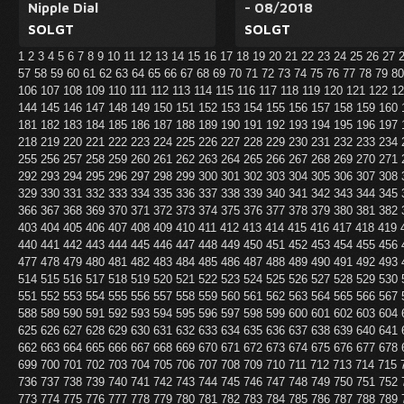
Nipple Dial
- 08/2018
SOLGT
SOLGT
1
2
3
4
5
6
7
8
9
10
11
12
13
14
15
16
17
18
19
20
21
22
23
24
25
26
27
57
58
59
60
61
62
63
64
65
66
67
68
69
70
71
72
73
74
75
76
77
78
79
8
106
107
108
109
110
111
112
113
114
115
116
117
118
119
120
121
122
1
144
145
146
147
148
149
150
151
152
153
154
155
156
157
158
159
160
181
182
183
184
185
186
187
188
189
190
191
192
193
194
195
196
197
218
219
220
221
222
223
224
225
226
227
228
229
230
231
232
233
234
255
256
257
258
259
260
261
262
263
264
265
266
267
268
269
270
271
292
293
294
295
296
297
298
299
300
301
302
303
304
305
306
307
308
329
330
331
332
333
334
335
336
337
338
339
340
341
342
343
344
345
366
367
368
369
370
371
372
373
374
375
376
377
378
379
380
381
382
403
404
405
406
407
408
409
410
411
412
413
414
415
416
417
418
419
440
441
442
443
444
445
446
447
448
449
450
451
452
453
454
455
456
477
478
479
480
481
482
483
484
485
486
487
488
489
490
491
492
493
514
515
516
517
518
519
520
521
522
523
524
525
526
527
528
529
530
551
552
553
554
555
556
557
558
559
560
561
562
563
564
565
566
567
588
589
590
591
592
593
594
595
596
597
598
599
600
601
602
603
604
625
626
627
628
629
630
631
632
633
634
635
636
637
638
639
640
641
662
663
664
665
666
667
668
669
670
671
672
673
674
675
676
677
678
699
700
701
702
703
704
705
706
707
708
709
710
711
712
713
714
715
736
737
738
739
740
741
742
743
744
745
746
747
748
749
750
751
752
773
774
775
776
777
778
779
780
781
782
783
784
785
786
787
788
789