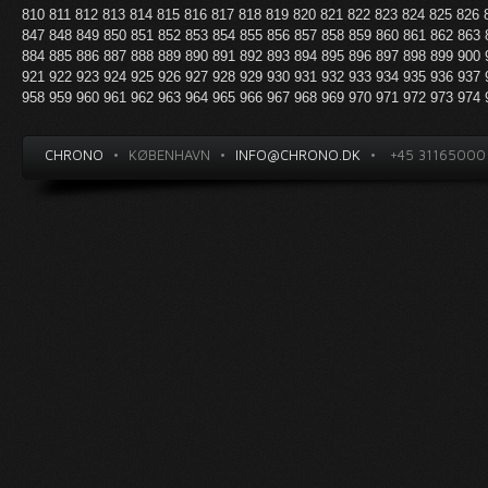
810
811
812
813
814
815
816
817
818
819
820
821
822
823
824
825
826
847
848
849
850
851
852
853
854
855
856
857
858
859
860
861
862
863
884
885
886
887
888
889
890
891
892
893
894
895
896
897
898
899
900
921
922
923
924
925
926
927
928
929
930
931
932
933
934
935
936
937
958
959
960
961
962
963
964
965
966
967
968
969
970
971
972
973
974
CHRONO
•
KØBENHAVN
•
INFO@CHRONO.DK
•
+45 31165000