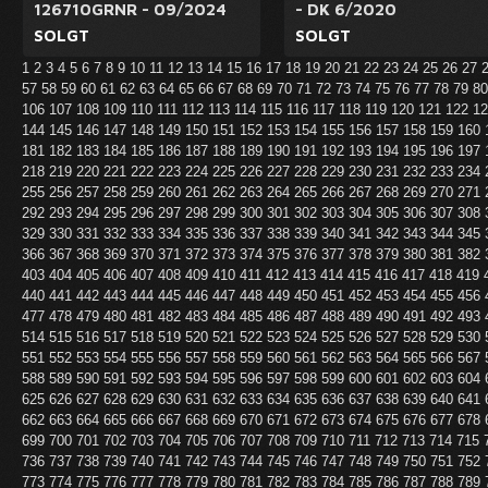
126710GRNR - 09/2024
- DK 6/2020
SOLGT
SOLGT
1
2
3
4
5
6
7
8
9
10
11
12
13
14
15
16
17
18
19
20
21
22
23
24
25
26
27
57
58
59
60
61
62
63
64
65
66
67
68
69
70
71
72
73
74
75
76
77
78
79
8
106
107
108
109
110
111
112
113
114
115
116
117
118
119
120
121
122
1
144
145
146
147
148
149
150
151
152
153
154
155
156
157
158
159
160
181
182
183
184
185
186
187
188
189
190
191
192
193
194
195
196
197
218
219
220
221
222
223
224
225
226
227
228
229
230
231
232
233
234
255
256
257
258
259
260
261
262
263
264
265
266
267
268
269
270
271
292
293
294
295
296
297
298
299
300
301
302
303
304
305
306
307
308
329
330
331
332
333
334
335
336
337
338
339
340
341
342
343
344
345
366
367
368
369
370
371
372
373
374
375
376
377
378
379
380
381
382
403
404
405
406
407
408
409
410
411
412
413
414
415
416
417
418
419
440
441
442
443
444
445
446
447
448
449
450
451
452
453
454
455
456
477
478
479
480
481
482
483
484
485
486
487
488
489
490
491
492
493
514
515
516
517
518
519
520
521
522
523
524
525
526
527
528
529
530
551
552
553
554
555
556
557
558
559
560
561
562
563
564
565
566
567
588
589
590
591
592
593
594
595
596
597
598
599
600
601
602
603
604
625
626
627
628
629
630
631
632
633
634
635
636
637
638
639
640
641
662
663
664
665
666
667
668
669
670
671
672
673
674
675
676
677
678
699
700
701
702
703
704
705
706
707
708
709
710
711
712
713
714
715
736
737
738
739
740
741
742
743
744
745
746
747
748
749
750
751
752
773
774
775
776
777
778
779
780
781
782
783
784
785
786
787
788
789