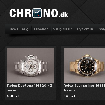
Ure til salg
Tilbehør
Sælg dit ur
Byt dit ur
Sol
Rolex Daytona 116520 - Z
Rolex Submariner 16618
serie
A serie
SOLGT
SOLGT