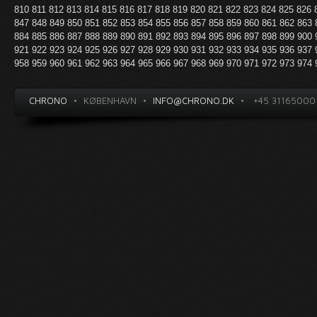
810
811
812
813
814
815
816
817
818
819
820
821
822
823
824
825
826
847
848
849
850
851
852
853
854
855
856
857
858
859
860
861
862
863
884
885
886
887
888
889
890
891
892
893
894
895
896
897
898
899
900
921
922
923
924
925
926
927
928
929
930
931
932
933
934
935
936
937
958
959
960
961
962
963
964
965
966
967
968
969
970
971
972
973
974
CHRONO
•
KØBENHAVN
•
INFO@CHRONO.DK
•
+45 31165000