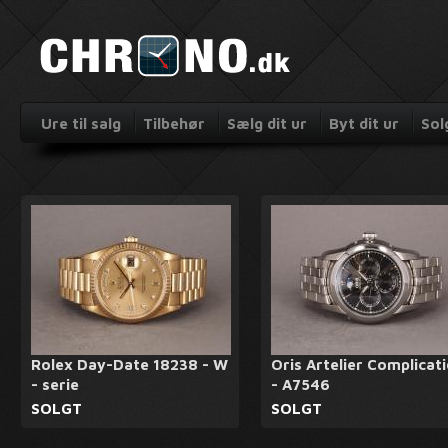
Ure til salg
Tilbehør
Sælg dit ur
Byt dit ur
Sol
Rolex Day-Date 18238 - W
Oris Artelier Complicat
- serie
- A7546
SOLGT
SOLGT