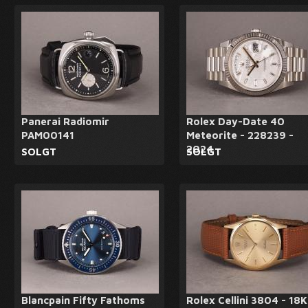
Panerai Radiomir
Rolex Day-Date 40
PAM00141
Meteorite - 228239 -
2024
SOLGT
SOLGT
Blancpain Fifty Fathoms
Rolex Cellini 3804 - 18K