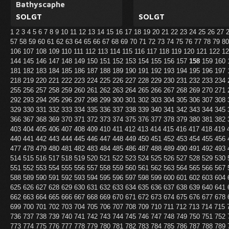
Bathyscaphe
SOLGT
SOLGT
1
2
3
4
5
6
7
8
9
10
11
12
13
14
15
16
17
18
19
20
21
22
23
24
25
26
27
57
58
59
60
61
62
63
64
65
66
67
68
69
70
71
72
73
74
75
76
77
78
79
8
106
107
108
109
110
111
112
113
114
115
116
117
118
119
120
121
122
1
144
145
146
147
148
149
150
151
152
153
154
155
156
157
158
159
160
181
182
183
184
185
186
187
188
189
190
191
192
193
194
195
196
197
218
219
220
221
222
223
224
225
226
227
228
229
230
231
232
233
234
255
256
257
258
259
260
261
262
263
264
265
266
267
268
269
270
271
292
293
294
295
296
297
298
299
300
301
302
303
304
305
306
307
308
329
330
331
332
333
334
335
336
337
338
339
340
341
342
343
344
345
366
367
368
369
370
371
372
373
374
375
376
377
378
379
380
381
382
403
404
405
406
407
408
409
410
411
412
413
414
415
416
417
418
419
440
441
442
443
444
445
446
447
448
449
450
451
452
453
454
455
456
477
478
479
480
481
482
483
484
485
486
487
488
489
490
491
492
493
514
515
516
517
518
519
520
521
522
523
524
525
526
527
528
529
530
551
552
553
554
555
556
557
558
559
560
561
562
563
564
565
566
567
588
589
590
591
592
593
594
595
596
597
598
599
600
601
602
603
604
625
626
627
628
629
630
631
632
633
634
635
636
637
638
639
640
641
662
663
664
665
666
667
668
669
670
671
672
673
674
675
676
677
678
699
700
701
702
703
704
705
706
707
708
709
710
711
712
713
714
715
736
737
738
739
740
741
742
743
744
745
746
747
748
749
750
751
752
773
774
775
776
777
778
779
780
781
782
783
784
785
786
787
788
789