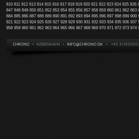
810
811
812
813
814
815
816
817
818
819
820
821
822
823
824
825
826
847
848
849
850
851
852
853
854
855
856
857
858
859
860
861
862
863
884
885
886
887
888
889
890
891
892
893
894
895
896
897
898
899
900
921
922
923
924
925
926
927
928
929
930
931
932
933
934
935
936
937
958
959
960
961
962
963
964
965
966
967
968
969
970
971
972
973
974
CHRONO
•
KØBENHAVN
•
INFO@CHRONO.DK
•
+45 31165000