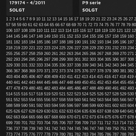
179174 - 4/2011
P9 serie
SOLGT
SOLGT
1
2
3
4
5
6
7
8
9
10
11
12
13
14
15
16
17
18
19
20
21
22
23
24
25
26
27
57
58
59
60
61
62
63
64
65
66
67
68
69
70
71
72
73
74
75
76
77
78
79
8
106
107
108
109
110
111
112
113
114
115
116
117
118
119
120
121
122
1
144
145
146
147
148
149
150
151
152
153
154
155
156
157
158
159
160
181
182
183
184
185
186
187
188
189
190
191
192
193
194
195
196
197
218
219
220
221
222
223
224
225
226
227
228
229
230
231
232
233
234
255
256
257
258
259
260
261
262
263
264
265
266
267
268
269
270
271
292
293
294
295
296
297
298
299
300
301
302
303
304
305
306
307
308
329
330
331
332
333
334
335
336
337
338
339
340
341
342
343
344
345
366
367
368
369
370
371
372
373
374
375
376
377
378
379
380
381
382
403
404
405
406
407
408
409
410
411
412
413
414
415
416
417
418
419
440
441
442
443
444
445
446
447
448
449
450
451
452
453
454
455
456
477
478
479
480
481
482
483
484
485
486
487
488
489
490
491
492
493
514
515
516
517
518
519
520
521
522
523
524
525
526
527
528
529
530
551
552
553
554
555
556
557
558
559
560
561
562
563
564
565
566
567
588
589
590
591
592
593
594
595
596
597
598
599
600
601
602
603
604
625
626
627
628
629
630
631
632
633
634
635
636
637
638
639
640
641
662
663
664
665
666
667
668
669
670
671
672
673
674
675
676
677
678
699
700
701
702
703
704
705
706
707
708
709
710
711
712
713
714
715
736
737
738
739
740
741
742
743
744
745
746
747
748
749
750
751
752
773
774
775
776
777
778
779
780
781
782
783
784
785
786
787
788
789