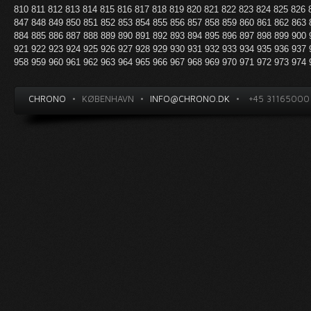
810
811
812
813
814
815
816
817
818
819
820
821
822
823
824
825
826
847
848
849
850
851
852
853
854
855
856
857
858
859
860
861
862
863
884
885
886
887
888
889
890
891
892
893
894
895
896
897
898
899
900
921
922
923
924
925
926
927
928
929
930
931
932
933
934
935
936
937
958
959
960
961
962
963
964
965
966
967
968
969
970
971
972
973
974
CHRONO
•
KØBENHAVN
•
INFO@CHRONO.DK
•
+45 31165000