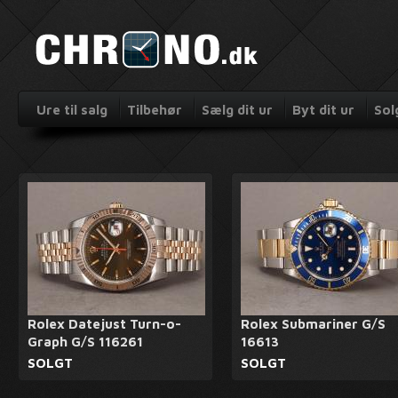
Ure til salg
Tilbehør
Sælg dit ur
Byt dit ur
Sol
Rolex Datejust Turn-o-
Rolex Submariner G/S
Graph G/S 116261
16613
SOLGT
SOLGT