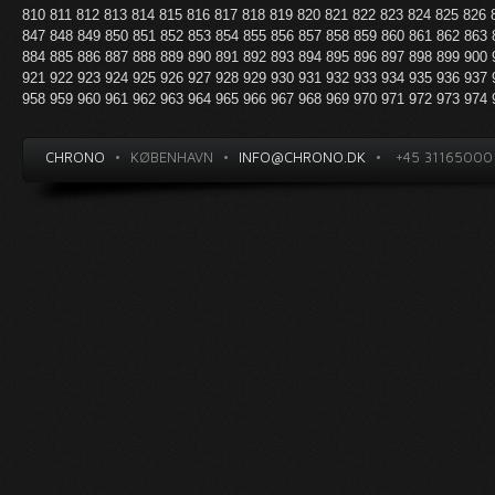
810
811
812
813
814
815
816
817
818
819
820
821
822
823
824
825
826
847
848
849
850
851
852
853
854
855
856
857
858
859
860
861
862
863
884
885
886
887
888
889
890
891
892
893
894
895
896
897
898
899
900
921
922
923
924
925
926
927
928
929
930
931
932
933
934
935
936
937
958
959
960
961
962
963
964
965
966
967
968
969
970
971
972
973
974
CHRONO
•
KØBENHAVN
•
INFO@CHRONO.DK
•
+45 31165000