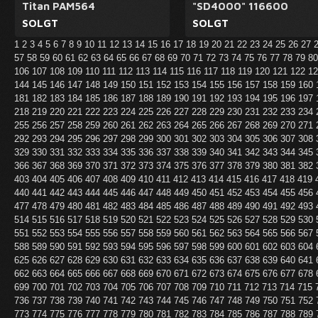
Titan PAM564
"SD4000" 116600
SOLGT
SOLGT
1
2
3
4
5
6
7
8
9
10
11
12
13
14
15
16
17
18
19
20
21
22
23
24
25
26
27
57
58
59
60
61
62
63
64
65
66
67
68
69
70
71
72
73
74
75
76
77
78
79
8
106
107
108
109
110
111
112
113
114
115
116
117
118
119
120
121
122
1
144
145
146
147
148
149
150
151
152
153
154
155
156
157
158
159
160
181
182
183
184
185
186
187
188
189
190
191
192
193
194
195
196
197
218
219
220
221
222
223
224
225
226
227
228
229
230
231
232
233
234
255
256
257
258
259
260
261
262
263
264
265
266
267
268
269
270
271
292
293
294
295
296
297
298
299
300
301
302
303
304
305
306
307
308
329
330
331
332
333
334
335
336
337
338
339
340
341
342
343
344
345
366
367
368
369
370
371
372
373
374
375
376
377
378
379
380
381
382
403
404
405
406
407
408
409
410
411
412
413
414
415
416
417
418
419
440
441
442
443
444
445
446
447
448
449
450
451
452
453
454
455
456
477
478
479
480
481
482
483
484
485
486
487
488
489
490
491
492
493
514
515
516
517
518
519
520
521
522
523
524
525
526
527
528
529
530
551
552
553
554
555
556
557
558
559
560
561
562
563
564
565
566
567
588
589
590
591
592
593
594
595
596
597
598
599
600
601
602
603
604
625
626
627
628
629
630
631
632
633
634
635
636
637
638
639
640
641
662
663
664
665
666
667
668
669
670
671
672
673
674
675
676
677
678
699
700
701
702
703
704
705
706
707
708
709
710
711
712
713
714
715
736
737
738
739
740
741
742
743
744
745
746
747
748
749
750
751
752
773
774
775
776
777
778
779
780
781
782
783
784
785
786
787
788
789