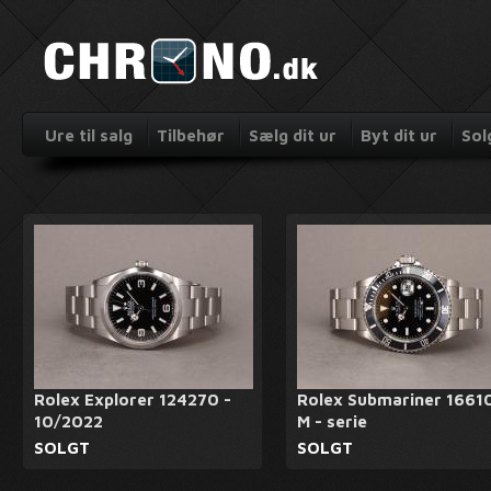
Ure til salg
Tilbehør
Sælg dit ur
Byt dit ur
Sol
Rolex Explorer 124270 -
Rolex Submariner 16610
10/2022
M - serie
SOLGT
SOLGT