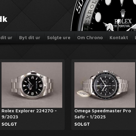
dit ur
Byt dit ur
Solgte ure
Om Chrono
Kontakt
Rolex Explorer 224270 -
Omega Speedmaster Pro
9/2023
Safir - 1/2025
SOLGT
SOLGT