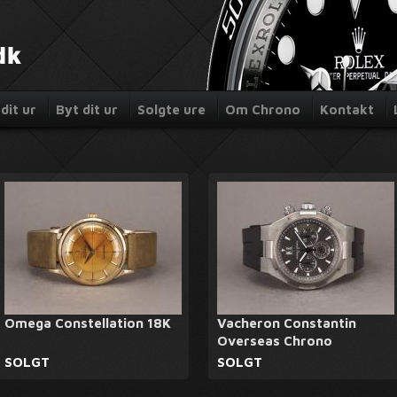
dit ur
Byt dit ur
Solgte ure
Om Chrono
Kontakt
Omega Constellation 18K
Vacheron Constantin
Overseas Chrono
SOLGT
SOLGT