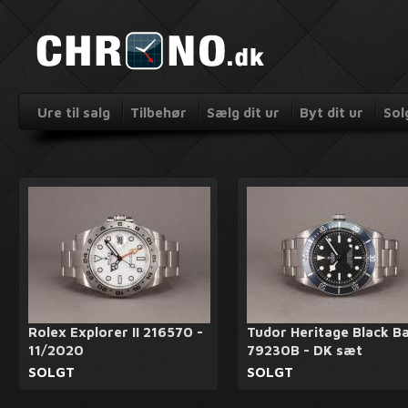
Ure til salg
Tilbehør
Sælg dit ur
Byt dit ur
Sol
Rolex Explorer II 216570 -
Tudor Heritage Black B
11/2020
79230B - DK sæt
SOLGT
SOLGT