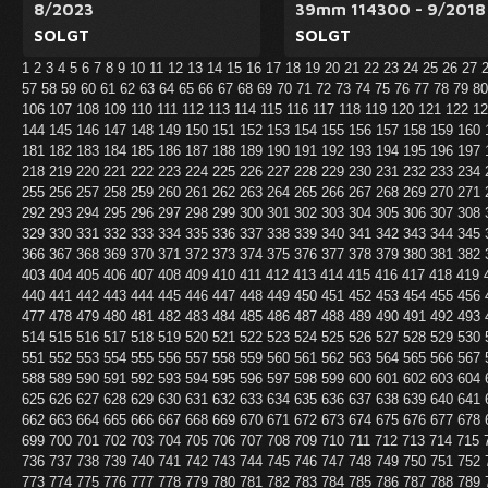
8/2023
39mm 114300 - 9/2018
SOLGT
SOLGT
1
2
3
4
5
6
7
8
9
10
11
12
13
14
15
16
17
18
19
20
21
22
23
24
25
26
27
57
58
59
60
61
62
63
64
65
66
67
68
69
70
71
72
73
74
75
76
77
78
79
8
106
107
108
109
110
111
112
113
114
115
116
117
118
119
120
121
122
1
144
145
146
147
148
149
150
151
152
153
154
155
156
157
158
159
160
181
182
183
184
185
186
187
188
189
190
191
192
193
194
195
196
197
218
219
220
221
222
223
224
225
226
227
228
229
230
231
232
233
234
255
256
257
258
259
260
261
262
263
264
265
266
267
268
269
270
271
292
293
294
295
296
297
298
299
300
301
302
303
304
305
306
307
308
329
330
331
332
333
334
335
336
337
338
339
340
341
342
343
344
345
366
367
368
369
370
371
372
373
374
375
376
377
378
379
380
381
382
403
404
405
406
407
408
409
410
411
412
413
414
415
416
417
418
419
440
441
442
443
444
445
446
447
448
449
450
451
452
453
454
455
456
477
478
479
480
481
482
483
484
485
486
487
488
489
490
491
492
493
514
515
516
517
518
519
520
521
522
523
524
525
526
527
528
529
530
551
552
553
554
555
556
557
558
559
560
561
562
563
564
565
566
567
588
589
590
591
592
593
594
595
596
597
598
599
600
601
602
603
604
625
626
627
628
629
630
631
632
633
634
635
636
637
638
639
640
641
662
663
664
665
666
667
668
669
670
671
672
673
674
675
676
677
678
699
700
701
702
703
704
705
706
707
708
709
710
711
712
713
714
715
736
737
738
739
740
741
742
743
744
745
746
747
748
749
750
751
752
773
774
775
776
777
778
779
780
781
782
783
784
785
786
787
788
789