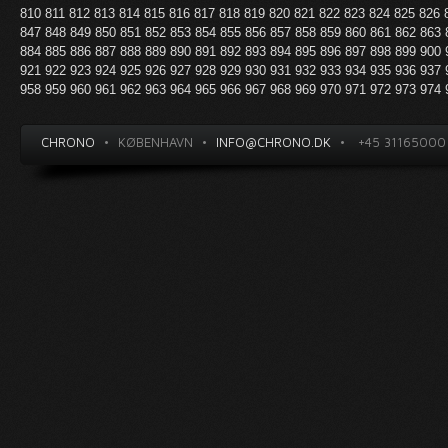
810
811
812
813
814
815
816
817
818
819
820
821
822
823
824
825
826
847
848
849
850
851
852
853
854
855
856
857
858
859
860
861
862
863
884
885
886
887
888
889
890
891
892
893
894
895
896
897
898
899
900
921
922
923
924
925
926
927
928
929
930
931
932
933
934
935
936
937
958
959
960
961
962
963
964
965
966
967
968
969
970
971
972
973
974
CHRONO
•
KØBENHAVN
•
INFO@CHRONO.DK
•
+45 31165000