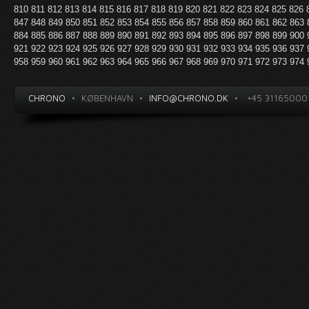
810
811
812
813
814
815
816
817
818
819
820
821
822
823
824
825
826
847
848
849
850
851
852
853
854
855
856
857
858
859
860
861
862
863
884
885
886
887
888
889
890
891
892
893
894
895
896
897
898
899
900
921
922
923
924
925
926
927
928
929
930
931
932
933
934
935
936
937
958
959
960
961
962
963
964
965
966
967
968
969
970
971
972
973
974
CHRONO
•
KØBENHAVN
•
INFO@CHRONO.DK
•
+45 31165000