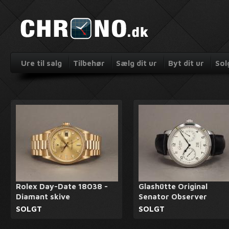
Ure til salg
Tilbehør
Sælg dit ur
Byt dit ur
Sol
Rolex Day-Date 18038 -
Glashütte Original
Diamant skive
Senator Observer
SOLGT
SOLGT