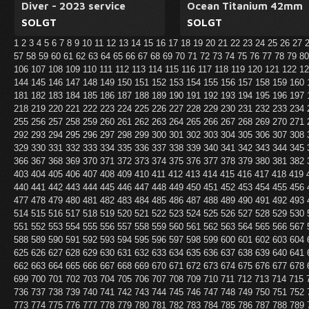
Diver - 2023 service
Ocean Titanium 42mm
SOLGT
SOLGT
1
2
3
4
5
6
7
8
9
10
11
12
13
14
15
16
17
18
19
20
21
22
23
24
25
26
27
57
58
59
60
61
62
63
64
65
66
67
68
69
70
71
72
73
74
75
76
77
78
79
8
106
107
108
109
110
111
112
113
114
115
116
117
118
119
120
121
122
1
144
145
146
147
148
149
150
151
152
153
154
155
156
157
158
159
160
181
182
183
184
185
186
187
188
189
190
191
192
193
194
195
196
197
218
219
220
221
222
223
224
225
226
227
228
229
230
231
232
233
234
255
256
257
258
259
260
261
262
263
264
265
266
267
268
269
270
271
292
293
294
295
296
297
298
299
300
301
302
303
304
305
306
307
308
329
330
331
332
333
334
335
336
337
338
339
340
341
342
343
344
345
366
367
368
369
370
371
372
373
374
375
376
377
378
379
380
381
382
403
404
405
406
407
408
409
410
411
412
413
414
415
416
417
418
419
440
441
442
443
444
445
446
447
448
449
450
451
452
453
454
455
456
477
478
479
480
481
482
483
484
485
486
487
488
489
490
491
492
493
514
515
516
517
518
519
520
521
522
523
524
525
526
527
528
529
530
551
552
553
554
555
556
557
558
559
560
561
562
563
564
565
566
567
588
589
590
591
592
593
594
595
596
597
598
599
600
601
602
603
604
625
626
627
628
629
630
631
632
633
634
635
636
637
638
639
640
641
662
663
664
665
666
667
668
669
670
671
672
673
674
675
676
677
678
699
700
701
702
703
704
705
706
707
708
709
710
711
712
713
714
715
736
737
738
739
740
741
742
743
744
745
746
747
748
749
750
751
752
773
774
775
776
777
778
779
780
781
782
783
784
785
786
787
788
789