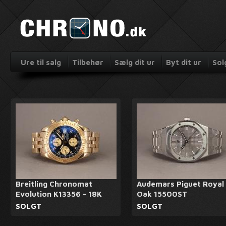
Ure til salg
Tilbehør
Sælg dit ur
Byt dit ur
Sol
Breitling Chronomat
Audemars Piguet Royal
Evolution K13356 - 18K
Oak 15500ST
SOLGT
SOLGT