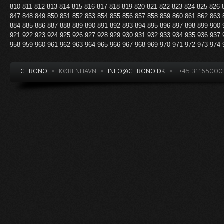
810
811
812
813
814
815
816
817
818
819
820
821
822
823
824
825
826
847
848
849
850
851
852
853
854
855
856
857
858
859
860
861
862
863
884
885
886
887
888
889
890
891
892
893
894
895
896
897
898
899
900
921
922
923
924
925
926
927
928
929
930
931
932
933
934
935
936
937
958
959
960
961
962
963
964
965
966
967
968
969
970
971
972
973
974
CHRONO
•
KØBENHAVN
•
INFO@CHRONO.DK
•
+45 31165000