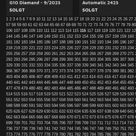
G10 Diamand - 9/2023
Automatic 2423
SOLGT
SOLGT
1
2
3
4
5
6
7
8
9
10
11
12
13
14
15
16
17
18
19
20
21
22
23
24
25
26
27
57
58
59
60
61
62
63
64
65
66
67
68
69
70
71
72
73
74
75
76
77
78
79
8
106
107
108
109
110
111
112
113
114
115
116
117
118
119
120
121
122
1
144
145
146
147
148
149
150
151
152
153
154
155
156
157
158
159
160
181
182
183
184
185
186
187
188
189
190
191
192
193
194
195
196
197
218
219
220
221
222
223
224
225
226
227
228
229
230
231
232
233
234
255
256
257
258
259
260
261
262
263
264
265
266
267
268
269
270
271
292
293
294
295
296
297
298
299
300
301
302
303
304
305
306
307
308
329
330
331
332
333
334
335
336
337
338
339
340
341
342
343
344
345
366
367
368
369
370
371
372
373
374
375
376
377
378
379
380
381
382
403
404
405
406
407
408
409
410
411
412
413
414
415
416
417
418
419
440
441
442
443
444
445
446
447
448
449
450
451
452
453
454
455
456
477
478
479
480
481
482
483
484
485
486
487
488
489
490
491
492
493
514
515
516
517
518
519
520
521
522
523
524
525
526
527
528
529
530
551
552
553
554
555
556
557
558
559
560
561
562
563
564
565
566
567
588
589
590
591
592
593
594
595
596
597
598
599
600
601
602
603
604
625
626
627
628
629
630
631
632
633
634
635
636
637
638
639
640
641
662
663
664
665
666
667
668
669
670
671
672
673
674
675
676
677
678
699
700
701
702
703
704
705
706
707
708
709
710
711
712
713
714
715
736
737
738
739
740
741
742
743
744
745
746
747
748
749
750
751
752
773
774
775
776
777
778
779
780
781
782
783
784
785
786
787
788
789