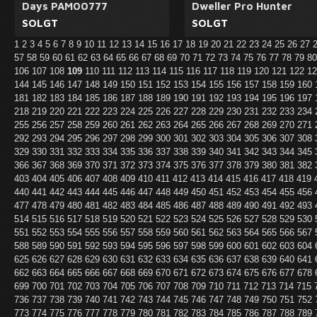
Days PAM00777
Dweller Pro Hunter
SOLGT
SOLGT
1
2
3
4
5
6
7
8
9
10
11
12
13
14
15
16
17
18
19
20
21
22
23
24
25
26
27
57
58
59
60
61
62
63
64
65
66
67
68
69
70
71
72
73
74
75
76
77
78
79
8
106
107
108
109
110
111
112
113
114
115
116
117
118
119
120
121
122
1
144
145
146
147
148
149
150
151
152
153
154
155
156
157
158
159
160
181
182
183
184
185
186
187
188
189
190
191
192
193
194
195
196
197
218
219
220
221
222
223
224
225
226
227
228
229
230
231
232
233
234
255
256
257
258
259
260
261
262
263
264
265
266
267
268
269
270
271
292
293
294
295
296
297
298
299
300
301
302
303
304
305
306
307
308
329
330
331
332
333
334
335
336
337
338
339
340
341
342
343
344
345
366
367
368
369
370
371
372
373
374
375
376
377
378
379
380
381
382
403
404
405
406
407
408
409
410
411
412
413
414
415
416
417
418
419
440
441
442
443
444
445
446
447
448
449
450
451
452
453
454
455
456
477
478
479
480
481
482
483
484
485
486
487
488
489
490
491
492
493
514
515
516
517
518
519
520
521
522
523
524
525
526
527
528
529
530
551
552
553
554
555
556
557
558
559
560
561
562
563
564
565
566
567
588
589
590
591
592
593
594
595
596
597
598
599
600
601
602
603
604
625
626
627
628
629
630
631
632
633
634
635
636
637
638
639
640
641
662
663
664
665
666
667
668
669
670
671
672
673
674
675
676
677
678
699
700
701
702
703
704
705
706
707
708
709
710
711
712
713
714
715
736
737
738
739
740
741
742
743
744
745
746
747
748
749
750
751
752
773
774
775
776
777
778
779
780
781
782
783
784
785
786
787
788
789