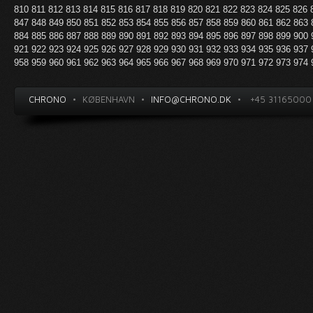
810
811
812
813
814
815
816
817
818
819
820
821
822
823
824
825
826
847
848
849
850
851
852
853
854
855
856
857
858
859
860
861
862
863
884
885
886
887
888
889
890
891
892
893
894
895
896
897
898
899
900
921
922
923
924
925
926
927
928
929
930
931
932
933
934
935
936
937
958
959
960
961
962
963
964
965
966
967
968
969
970
971
972
973
974
CHRONO
•
KØBENHAVN
•
INFO@CHRONO.DK
•
+45 31165000