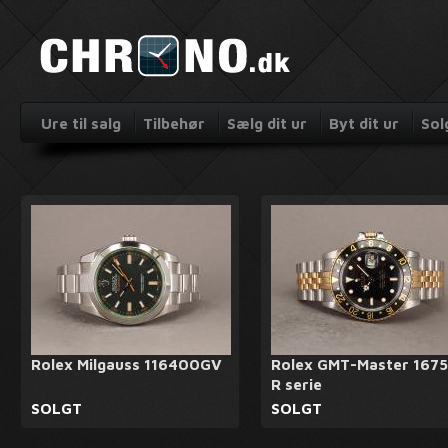
Ure til salg
Tilbehør
Sælg dit ur
Byt dit ur
Sol
Rolex Milgauss 116400GV
Rolex GMT-Master 1675
R serie
SOLGT
SOLGT