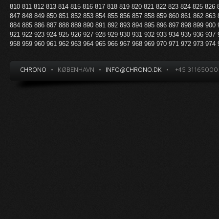
810
811
812
813
814
815
816
817
818
819
820
821
822
823
824
825
826
847
848
849
850
851
852
853
854
855
856
857
858
859
860
861
862
863
884
885
886
887
888
889
890
891
892
893
894
895
896
897
898
899
900
921
922
923
924
925
926
927
928
929
930
931
932
933
934
935
936
937
958
959
960
961
962
963
964
965
966
967
968
969
970
971
972
973
974
CHRONO
•
KØBENHAVN
•
INFO@CHRONO.DK
•
+45 31165000