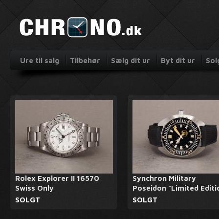
Ure til salg
Tilbehør
Sælg dit ur
Byt dit ur
Sol
Rolex Explorer II 16570
Synchron Military
Swiss Only
Poseidon "Limited Editi
SOLGT
SOLGT