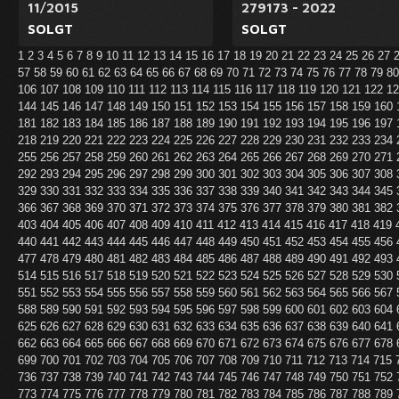
11/2015
279173 - 2022
SOLGT
SOLGT
1
2
3
4
5
6
7
8
9
10
11
12
13
14
15
16
17
18
19
20
21
22
23
24
25
26
27
57
58
59
60
61
62
63
64
65
66
67
68
69
70
71
72
73
74
75
76
77
78
79
8
106
107
108
109
110
111
112
113
114
115
116
117
118
119
120
121
122
1
144
145
146
147
148
149
150
151
152
153
154
155
156
157
158
159
160
181
182
183
184
185
186
187
188
189
190
191
192
193
194
195
196
197
218
219
220
221
222
223
224
225
226
227
228
229
230
231
232
233
234
255
256
257
258
259
260
261
262
263
264
265
266
267
268
269
270
271
292
293
294
295
296
297
298
299
300
301
302
303
304
305
306
307
308
329
330
331
332
333
334
335
336
337
338
339
340
341
342
343
344
345
366
367
368
369
370
371
372
373
374
375
376
377
378
379
380
381
382
403
404
405
406
407
408
409
410
411
412
413
414
415
416
417
418
419
440
441
442
443
444
445
446
447
448
449
450
451
452
453
454
455
456
477
478
479
480
481
482
483
484
485
486
487
488
489
490
491
492
493
514
515
516
517
518
519
520
521
522
523
524
525
526
527
528
529
530
551
552
553
554
555
556
557
558
559
560
561
562
563
564
565
566
567
588
589
590
591
592
593
594
595
596
597
598
599
600
601
602
603
604
625
626
627
628
629
630
631
632
633
634
635
636
637
638
639
640
641
662
663
664
665
666
667
668
669
670
671
672
673
674
675
676
677
678
699
700
701
702
703
704
705
706
707
708
709
710
711
712
713
714
715
736
737
738
739
740
741
742
743
744
745
746
747
748
749
750
751
752
773
774
775
776
777
778
779
780
781
782
783
784
785
786
787
788
789