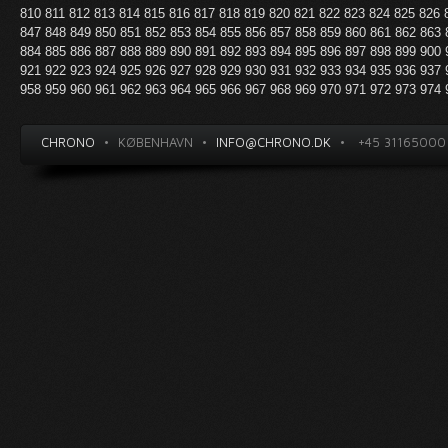
810
811
812
813
814
815
816
817
818
819
820
821
822
823
824
825
826
847
848
849
850
851
852
853
854
855
856
857
858
859
860
861
862
863
884
885
886
887
888
889
890
891
892
893
894
895
896
897
898
899
900
921
922
923
924
925
926
927
928
929
930
931
932
933
934
935
936
937
958
959
960
961
962
963
964
965
966
967
968
969
970
971
972
973
974
CHRONO
•
KØBENHAVN
•
INFO@CHRONO.DK
•
+45 31165000