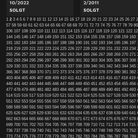
10/2022
2/2011
SOLGT
SOLGT
1
2
3
4
5
6
7
8
9
10
11
12
13
14
15
16
17
18
19
20
21
22
23
24
25
26
27
57
58
59
60
61
62
63
64
65
66
67
68
69
70
71
72
73
74
75
76
77
78
79
8
106
107
108
109
110
111
112
113
114
115
116
117
118
119
120
121
122
1
144
145
146
147
148
149
150
151
152
153
154
155
156
157
158
159
160
181
182
183
184
185
186
187
188
189
190
191
192
193
194
195
196
197
218
219
220
221
222
223
224
225
226
227
228
229
230
231
232
233
234
255
256
257
258
259
260
261
262
263
264
265
266
267
268
269
270
271
292
293
294
295
296
297
298
299
300
301
302
303
304
305
306
307
308
329
330
331
332
333
334
335
336
337
338
339
340
341
342
343
344
345
366
367
368
369
370
371
372
373
374
375
376
377
378
379
380
381
382
403
404
405
406
407
408
409
410
411
412
413
414
415
416
417
418
419
440
441
442
443
444
445
446
447
448
449
450
451
452
453
454
455
456
477
478
479
480
481
482
483
484
485
486
487
488
489
490
491
492
493
514
515
516
517
518
519
520
521
522
523
524
525
526
527
528
529
530
551
552
553
554
555
556
557
558
559
560
561
562
563
564
565
566
567
588
589
590
591
592
593
594
595
596
597
598
599
600
601
602
603
604
625
626
627
628
629
630
631
632
633
634
635
636
637
638
639
640
641
662
663
664
665
666
667
668
669
670
671
672
673
674
675
676
677
678
699
700
701
702
703
704
705
706
707
708
709
710
711
712
713
714
715
736
737
738
739
740
741
742
743
744
745
746
747
748
749
750
751
752
773
774
775
776
777
778
779
780
781
782
783
784
785
786
787
788
789