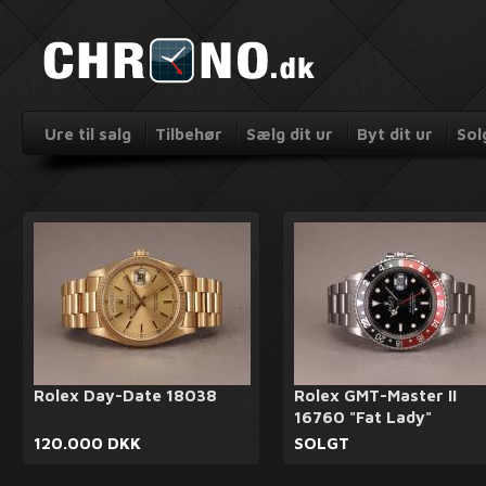
Ure til salg
Tilbehør
Sælg dit ur
Byt dit ur
Sol
Rolex Day-Date 18038
Rolex GMT-Master II
16760 "Fat Lady"
120.000 DKK
SOLGT