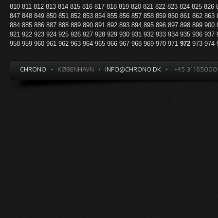
810
811
812
813
814
815
816
817
818
819
820
821
822
823
824
825
826
847
848
849
850
851
852
853
854
855
856
857
858
859
860
861
862
863
884
885
886
887
888
889
890
891
892
893
894
895
896
897
898
899
900
921
922
923
924
925
926
927
928
929
930
931
932
933
934
935
936
937
958
959
960
961
962
963
964
965
966
967
968
969
970
971
972
973
974
CHRONO
•
KØBENHAVN
•
INFO@CHRONO.DK
•
+45 31165000