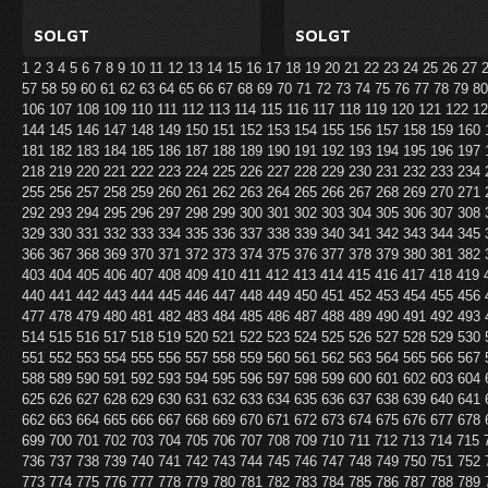
SOLGT
SOLGT
1
2
3
4
5
6
7
8
9
10
11
12
13
14
15
16
17
18
19
20
21
22
23
24
25
26
27
57
58
59
60
61
62
63
64
65
66
67
68
69
70
71
72
73
74
75
76
77
78
79
8
106
107
108
109
110
111
112
113
114
115
116
117
118
119
120
121
122
1
144
145
146
147
148
149
150
151
152
153
154
155
156
157
158
159
160
181
182
183
184
185
186
187
188
189
190
191
192
193
194
195
196
197
218
219
220
221
222
223
224
225
226
227
228
229
230
231
232
233
234
255
256
257
258
259
260
261
262
263
264
265
266
267
268
269
270
271
292
293
294
295
296
297
298
299
300
301
302
303
304
305
306
307
308
329
330
331
332
333
334
335
336
337
338
339
340
341
342
343
344
345
366
367
368
369
370
371
372
373
374
375
376
377
378
379
380
381
382
403
404
405
406
407
408
409
410
411
412
413
414
415
416
417
418
419
440
441
442
443
444
445
446
447
448
449
450
451
452
453
454
455
456
477
478
479
480
481
482
483
484
485
486
487
488
489
490
491
492
493
514
515
516
517
518
519
520
521
522
523
524
525
526
527
528
529
530
551
552
553
554
555
556
557
558
559
560
561
562
563
564
565
566
567
588
589
590
591
592
593
594
595
596
597
598
599
600
601
602
603
604
625
626
627
628
629
630
631
632
633
634
635
636
637
638
639
640
641
662
663
664
665
666
667
668
669
670
671
672
673
674
675
676
677
678
699
700
701
702
703
704
705
706
707
708
709
710
711
712
713
714
715
736
737
738
739
740
741
742
743
744
745
746
747
748
749
750
751
752
773
774
775
776
777
778
779
780
781
782
783
784
785
786
787
788
789