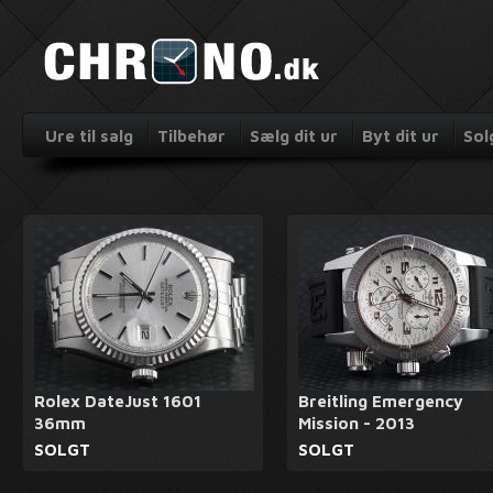
Ure til salg
Tilbehør
Sælg dit ur
Byt dit ur
Sol
Rolex DateJust 1601
Breitling Emergency
36mm
Mission - 2013
SOLGT
SOLGT